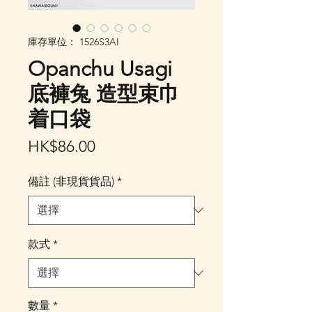
庫存單位： 1526S3AI
Opanchu Usagi
底褲兔 造型束巾
着口袋
價
HK$86.00
格
備註 (非現貨貨品)
*
款式
*
數量
*