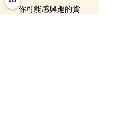
認，客戶亦可Whatsapp 我們查
你可能感興趣的貨
詢，如客戶與現貨貨品一起購買滿
指定包送貨金額，需待所有貨到齊
品
後才一起寄出，方能享受相關優
惠，如郵局櫃位取件或順豐到付,
客戶則可選擇現貨的先行寄出或到
12月5日到貨
10-16日到貨
齊貨後一起寄出以節省運費 (請留
意如郵局櫃位取件，因系統是以訂
單的總重量計算，如分開寄出, 可
能需另加收運費)，詳情可以
WhatsApp 或 Facebook PM 我們
查詢
mofusand Something Blue 婚禮
mofusand×Sanrio Chara
對裝毛公仔套裝 (花嫁貓貓・花
Kiramekko 淚眼毛公仔掛
婿貓貓)
款) (盲盒)