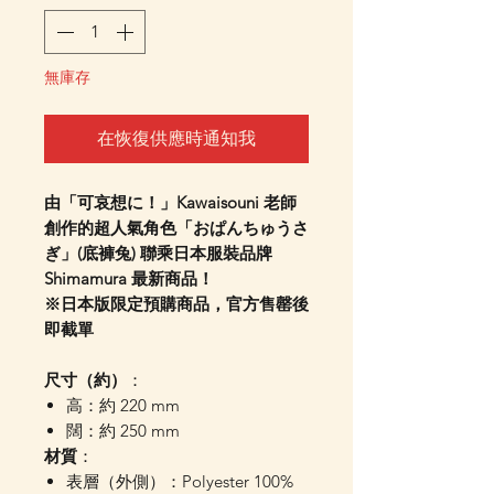
無庫存
在恢復供應時通知我
由「可哀想に！」Kawaisouni 老師
創作的超人氣角色「おぱんちゅうさ
ぎ」(底褲兔) 聯乘日本服裝品牌
Shimamura 最新商品！
※日本版限定預購商品，官方售罄後
即截單
尺寸（約）
：
高：約 220 mm
闊：約 250 mm
材質
：
表層（外側）：Polyester 100%