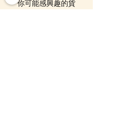
你可能感興趣的貨
訂貨, 詳情請Facebook PM 或
Whatsapp 聯絡我們
品
10-16日到貨
10-16日到貨
mofusand×Sanrio Characters
(預訂) mofusand 熱鬧
Kiramekko 淚眼毛公仔掛飾 (全6
公仔掛飾
款) (盲盒)
價格
HK$168.00
價格
HK$218.00