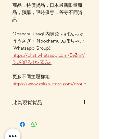
商品，特價貨品，日本最新限量商
品，預購，限時優惠... 等等不同資
訊
Opanchu Usagi 內褲兔 おぱんちゅ
ううさぎ + Npochamu んぽちゃむ
(Whatsapp Group):
https://chat.whatsapp.com/EeZmM
Rtc93f7Zz1Xx55Gxi
更多不同主題群組:
https://www.zakka-store.com/group
此為現貨貨品
客戶可以直接放入購物車及Check
Out 購買, 如系統顯示為"無庫
存"或 未能放入購物車時, 可以
Facebook PM 或 Whatsapp 我們