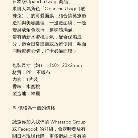
日本版Opanchu Usagi 商品。
來自人氣角色「Opanchu Usagi（底
褲兔）」的可愛面膜，結合搞笑療癒
造型與美容護理，一邊敷面膜，一邊
變身成角色表情，趣味感滿滿。
帶有清新水蜜桃香氣，配合保濕成
分，適合日常護膚或放鬆使用。敷面
同時療癒心情，打卡必備面膜✨
包裝尺寸（約）：160×120×2 mm
材質：PP、不織布
內容：1片裝
香味：水蜜桃
製造地：韓國
※ 價格為一個的價格
誠邀你加入我們的 Whatsapp Group
或 Facebook 的群組，會定時發放有
關日本現場代購，更多網站上沒有的