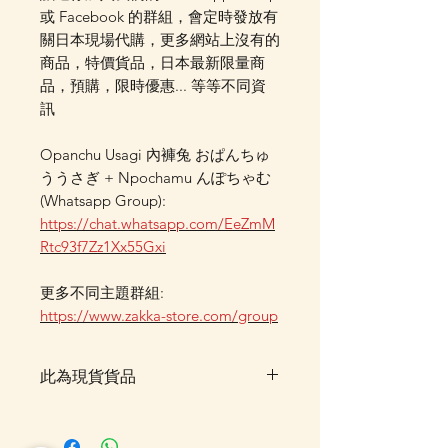
或 Facebook 的群組，會定時發放有
關日本現場代購，更多網站上沒有的
商品，特價貨品，日本最新限量商
品，預購，限時優惠... 等等不同資
訊
Opanchu Usagi 內褲兔 おぱんちゅ
ううさぎ + Npochamu んぽちゃむ
(Whatsapp Group):
https://chat.whatsapp.com/EeZmM
Rtc93f7Zz1Xx55Gxi
更多不同主題群組:
https://www.zakka-store.com/group
此為現貨貨品
客戶可以直接放入購物車及Check
Out 購買, 如系統顯示為"無庫