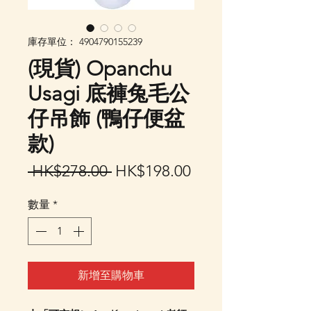
庫存單位： 4904790155239
(現貨) Opanchu
Usagi 底褲兔毛公
仔吊飾 (鴨仔便盆
款)
一
促
 HK$278.00 
HK$198.00
般
銷
數量
*
價
價
格
格
新增至購物車