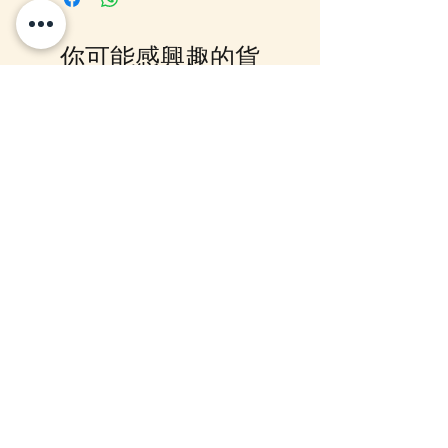
存"或 未能放入購物車時, 可以
Facebook PM 或 Whatsapp 我們
你可能感興趣的貨
訂貨, 詳情請Facebook PM 或
Whatsapp 聯絡我們
品
12月5日到貨
10-16日到貨
mofusand Something Blue 婚禮
mofusand×Sanrio Chara
對裝毛公仔套裝 (花嫁貓貓・花
Kiramekko 淚眼毛公仔掛