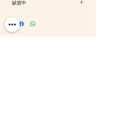
缺貨中
此貨品現已暫時售罄，暫未有確實
返貨時間。客人可以先登記「在恢
復供應時通知我」，一旦返貨系統
會自動發送電郵通知。另外，亦歡
你可能感興趣的貨
迎加入我們的 WhatsApp 群組，
我們會第一時間在群內更新最新到
品
貨消息，如想查詢是否仍有機會訂
貨，亦可以直接 WhatsApp 或
Email 聯絡我們，我們會盡快為你
10-16日到貨
10-16日到貨
跟進。