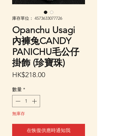
庫存單位： 4573633077726
Opanchu Usagi
內褲兔CANDY
PANICHU毛公仔
掛飾 (珍寶珠)
價
HK$218.00
格
數量
*
無庫存
在恢復供應時通知我