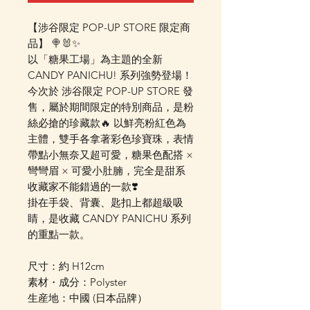
【涉谷限定 POP-UP STORE 限定商
品】 🍭🐰✨
以「糖果工場」為主題的全新
CANDY PANICHU! 系列強勢登場！
今次於 涉谷限定 POP-UP STORE 發
售，屬於期間限定的特別商品，是粉
絲必搶的珍藏款🔥 以鮮亮粉紅色為
主體，雙手各拿著彩色珍寶珠，表情
帶點小無奈又超可愛，糖果色配搭 ×
彎彎眉 × 可愛小肚腩，完全是甜系
收藏家不能錯過的一款❣️
掛在手袋、背囊、匙扣上都超級吸
睛，是收藏 CANDY PANICHU 系列
的重點一款。
尺寸：約 H12cm
素材・成分：Polyster
生産地：中國 (日本品牌）