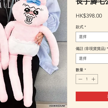
長手腳毛公仔
價
HK$398.00
格
款式
*
選擇
備註 (非現貨貨品)
選擇
數量
*