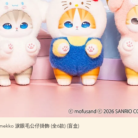
快速瀏覽
 Kiramekko 淚眼毛公仔掛飾 (全6款) (盲盒)