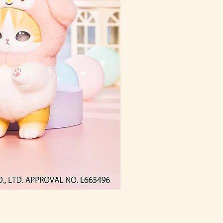
(預訂) mofusand 熱鬧祭
價格
HK$168.00