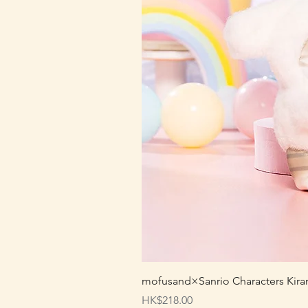
mofusand×Sanrio Characters
價格
HK$218.00