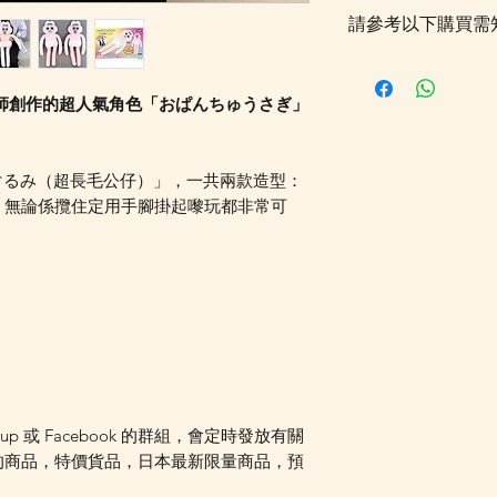
請參考以下購買需
落單後貨品需時約5
採購及空運到香港，
i 老師創作的超人氣角色「おぱんちゅうさぎ」
Whatsapp 確認
更新的貨期，如客
送貨金額，需待所
いぐるみ（超長毛公仔）」，一共兩款造型：
受相關優惠，如郵
，無論係攬住定用手腳掛起嚟玩都非常可
可選擇現貨的先行
運費 (請留意如
總重量計算，如分開
情可以WhatsApp 
oup 或 Facebook 的群組，會定時發放有關
的商品，特價貨品，日本最新限量商品，預