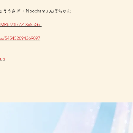
ちゅううさぎ + Npochamu んぽちゃむ
mMRtc93f7Zz1Xx55Gxi
ps/545452094369097
oup