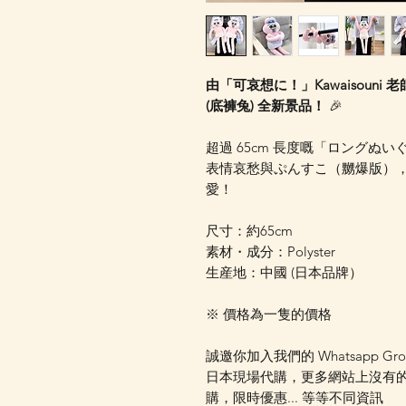
由「可哀想に！」Kawaisoun
(底褲兔) 全新景品！
🎉
超過 65cm 長度嘅「ロングぬ
表情哀愁與ぷんすこ（嬲爆版）
愛！
尺寸：約65cm
素材・成分：Polyster
生産地：中國 (日本品牌）
※ 價格為一隻的價格
誠邀你加入我們的 Whatsapp Gr
日本現場代購，更多網站上沒有
購，限時優惠... 等等不同資訊