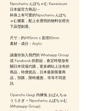
Npochamu んぽちゃむ Kawaisouni
日本版官方商品!~
杯身上有可愛的Npochamu んぽち
ゃむ圖案，配上全透明的物料在燈光
下晶瑩剔透。
尺寸：約H95mm x 直徑85mm
素材・成分：Acylic
誠邀你加入我們的 Whatsapp Group
或 Facebook 的群組，會定時發放有
關日本現場代購，更多網站上沒有的
商品，特價貨品，日本最新限量商
品，預購，限時優惠... 等等不同資
訊
Opanchu Usagi 內褲兔 おぱんちゅ
ううさぎ + Npochamu んぽちゃむ
(Whatsapp Group):