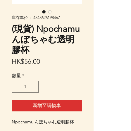
庫存單位： 4548626198467
(現貨) Npochamu
んぽちゃむ透明
膠杯
價
HK$56.00
格
數量
*
新增至購物車
Npochamu んぽちゃむ透明膠杯