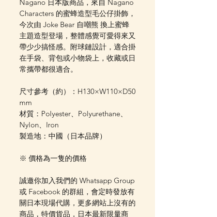
Nagano 日本版商品，來自 Nagano
Characters 的蜜蜂造型毛公仔掛飾，
今次由 Joke Bear 自嘲熊 換上蜜蜂
主題造型登場，整體感覺可愛得來又
帶少少搞怪感。附球鏈設計，適合掛
在手袋、背包或小物袋上，收藏或日
常攜帶都很適合。
尺寸參考（約）：H130×W110×D50
mm
材質：Polyester、Polyurethane、
Nylon、Iron
製造地：中國（日本品牌）
※ 價格為一隻的價格
誠邀你加入我們的 Whatsapp Group
或 Facebook 的群組，會定時發放有
關日本現場代購，更多網站上沒有的
商品，特價貨品，日本最新限量商