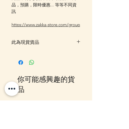
品，預購，限時優惠... 等等不同資
訊
https://www.zakka-store.com/group
此為現貨貨品
客戶可以直接放入購物車及Check
Out 購買, 如系統顯示為"無庫
存"或 未能放入購物車時, 可以
Facebook PM 或 Whatsapp 我們
你可能感興趣的貨
訂貨, 詳情請Facebook PM 或
Whatsapp 聯絡我們
品
12月5日到貨
10-16日到貨