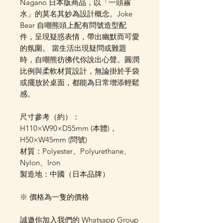
Nagano 日本版商品，以「一頭霧
水」的莫名其妙為設計概念。Joke
Bear 自嘲熊頭上配有問號造型配
件，呈現疑惑表情，帶出幽默而可愛
的氛圍。 當生活出現疑問或難題
時，自嘲熊彷彿代你說出心聲。圓潤
比例與柔軟材質設計，無論掛於手袋
或擺放於桌面，都能為日常增添輕鬆
感。
尺寸參考（約）：
H110×W90×D55mm (本體)，
H50×W45mm (問號)
材質：Polyester、Polyurethane、
Nylon、Iron
製造地：中國（日本品牌）
※ 價格為一隻的價格
誠邀你加入我們的 Whatsapp Group