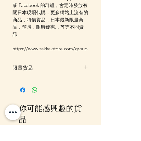
或 Facebook 的群組，會定時發放有
關日本現場代購，更多網站上沒有的
商品，特價貨品，日本最新限量商
品，預購，限時優惠... 等等不同資
訊
https://www.zakka-store.com/group
限量貨品
限量貨品，如售罄時不設訂貨，客
戶可先登記"在恢復供應時通知
我"，系統會在返貨時電郵通知，
或可加入我們的Whatsapp 群組，
你可能感興趣的貨
我們會有群組內發放最新消息。
品
12月5日到貨
10-16日到貨