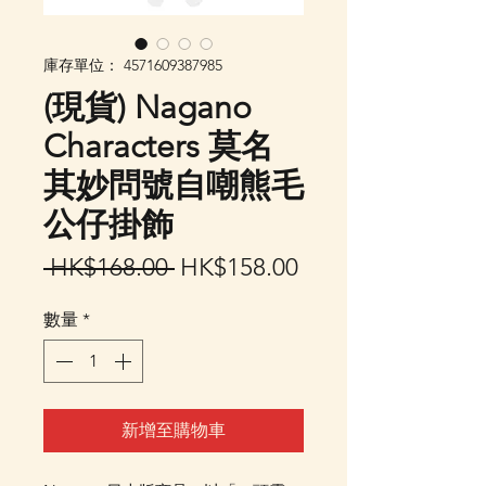
庫存單位： 4571609387985
(現貨) Nagano
Characters 莫名
其妙問號自嘲熊毛
公仔掛飾
一
促
 HK$168.00 
HK$158.00
般
銷
數量
*
價
價
格
格
新增至購物車