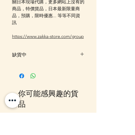
關日本現場代購，更多網站上沒有的
商品，特價貨品，日本最新限量商
品，預購，限時優惠... 等等不同資
訊
https://www.zakka-store.com/group
缺貨中
此貨品現已暫時售罄，暫未有確實
返貨時間。客人可以先登記「在恢
復供應時通知我」，一旦返貨系統
會自動發送電郵通知。另外，亦歡
你可能感興趣的貨
迎加入我們的 WhatsApp 群組，
我們會第一時間在群內更新最新到
品
貨消息，如想查詢是否仍有機會訂
貨，亦可以直接 WhatsApp 或
Email 聯絡我們，我們會盡快為你
12月5日到貨
10-16日到貨
跟進。