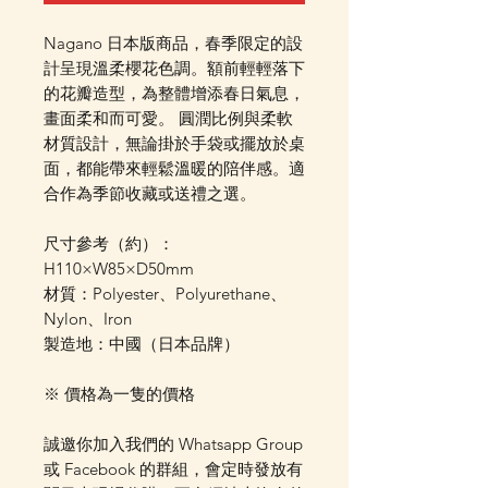
Nagano 日本版商品，春季限定的設
計呈現溫柔櫻花色調。額前輕輕落下
的花瓣造型，為整體增添春日氣息，
畫面柔和而可愛。 圓潤比例與柔軟
材質設計，無論掛於手袋或擺放於桌
面，都能帶來輕鬆溫暖的陪伴感。適
合作為季節收藏或送禮之選。
尺寸參考（約）：
H110×W85×D50mm
材質：Polyester、Polyurethane、
Nylon、Iron
製造地：中國（日本品牌）
※ 價格為一隻的價格
誠邀你加入我們的 Whatsapp Group
或 Facebook 的群組，會定時發放有