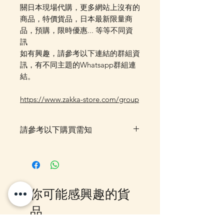
關日本現場代購，更多網站上沒有的
商品，特價貨品，日本最新限量商
品，預購，限時優惠... 等等不同資
訊
如有興趣，請參考以下連結的群組資
訊，有不同主題的Whatsapp群組連
結。
https://www.zakka-store.com/group
請參考以下購買需知
落單後貨品需時約5-10個工作天由
我們大阪分公司採購及空運到香
港，落單後我們會有E-mail及
Whatsapp 確認，客戶亦可
你可能感興趣的貨
Whatsapp 我們查詢最更新的貨
期，如客戶與現貨貨品一起購買滿
品
指定包送貨金額，需待所有貨到齊