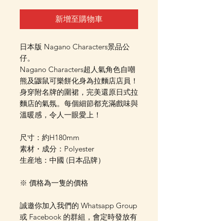
新增至購物車
日本版 Nagano Characters景品公
仔。
Nagano Characters超人氣角色自嘲
熊及鼴鼠可樂餅化身為拉麵店店員！
身穿附名牌的圍裙，完美還原日式拉
麵店的氣氛。每個細節都充滿戲味與
溫暖感，令人一眼愛上！
尺寸：約H180mm
素材・成分：Polyester
生産地：中國 (日本品牌）
※ 價格為一隻的價格
誠邀你加入我們的 Whatsapp Group
或 Facebook 的群組，會定時發放有