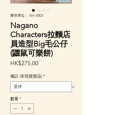
庫存單位： NA-0003
Nagano
Characters拉麵店
員造型Big毛公仔
(鼴鼠可樂餅)
價
HK$275.00
格
備註 (非現貨貨品)
*
數量
*