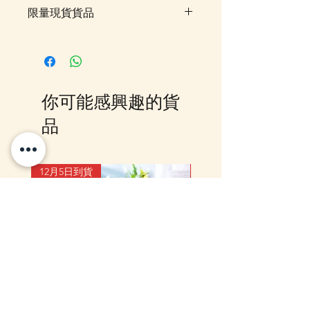
限量現貨貨品
限量貨品，如售罄時不設訂貨，客
戶可先登記"在恢復供應時通知
我"，系統會在返貨時電郵通知，
或可加入我們的Whatsapp 群組，
你可能感興趣的貨
我們會有群組內發放最新消息。
品
12月5日到貨
10-16日到貨