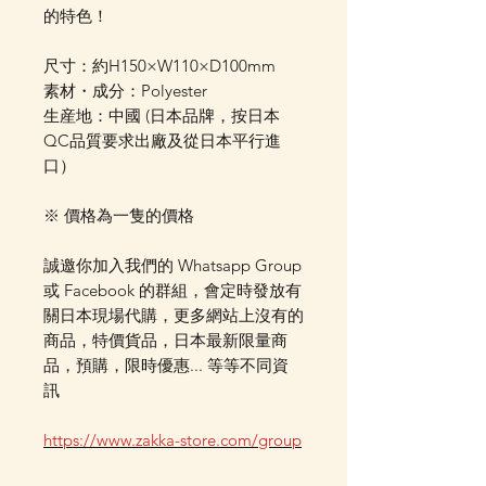
的特色！
尺寸：約H150×W110×D100mm
素材・成分：Polyester
生産地：中國 (日本品牌，按日本
QC品質要求出廠及從日本平行進
口）
※ 價格為一隻的價格
誠邀你加入我們的 Whatsapp Group
或 Facebook 的群組，會定時發放有
關日本現場代購，更多網站上沒有的
商品，特價貨品，日本最新限量商
品，預購，限時優惠... 等等不同資
訊
https://www.zakka-store.com/group