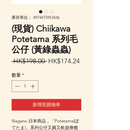
庫存單位： 4974475953436
(現貨) Chiikawa
Potetama 系列毛
公仔 (黃綠蟲蟲)
一
促
 HK$198.00 
HK$174.24
般
銷
數量
*
價
價
格
格
新增至購物車
Nagano 日本商品，「Potetama(ぽ
てたま)」系列公仔又圓又軟超療癒