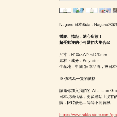
Nagano 日本商品，Nagano
彎腰、捲起，隨心所欲！
超受歡迎的小可愛們大集合🐚
尺寸：H105×W60×D70mm
素材・成分：Polyester
生産地：中國 (日本品牌，按日
※ 價格為一隻的價格
誠邀你加入我們的 Whatsapp Gr
日本現場代購，更多網站上沒有
購，限時優惠... 等等不同資訊
https://www.zakka-store.com/gr