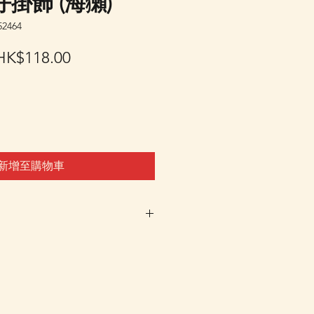
掛飾 (海獺)
2464
一
促
HK$118.00
般
銷
價
價
格
格
新增至購物車
時不設訂貨，客戶可先登記"在
"，系統會在返貨時電郵通知，
tsapp 群組，我們會有群組內