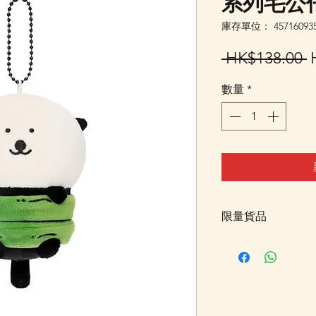
系列毛公仔
庫存單位： 457160935
 HK$138.00 
數量
*
限量貨品
限量貨品，如售罄
恢復供應時通知我
或可加入我們的Wha
發放最新消息。