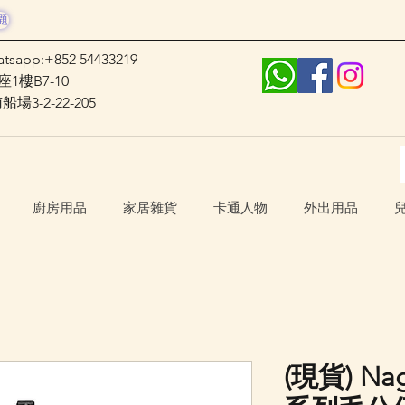
題
atsapp:+852 54433219
1樓B7-10
3-2-22-205
廚房用品
家居雜貨
卡通人物
外出用品
(現貨) N