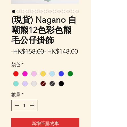
(現貨) Nagano 自
嘲熊12色彩色熊
毛公仔掛飾
一
促
 HK$158.00 
HK$148.00
般
銷
顏色
*
價
價
格
格
數量
*
新增至購物車