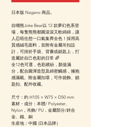
日本版 Nagano 商品。
自嘲熊Joke Bear以 12 款夢幻色系登
場，每隻熊熊都圓滾滾又軟綿綿，讓
人忍唔住想一口氣集齊全色！採用高
質感絨毛面料，並附有金屬吊扣設
計，可掛於手袋、背囊或鎖匙上，打
造屬於自己色彩的日常 🌈
全12色可選，色彩繽紛，顏值滿
分，配合圓渾造型及綿密觸感，擁抱
感滿載。附金屬扣環，可作袋飾、鎖
匙扣、配件收藏。
尺寸：約 H105 × W75 × D50 mm
素材・成分：本體/ Polyester、
Nylon，吊飾/ PU，金屬部分/鋅合
金、鐵、銅
生産地：中國 (日本品牌）