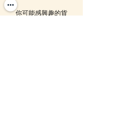
我"，系統會在返貨時電郵通知，
或可加入我們的Whatsapp 群組，
你可能感興趣的貨
我們會有群組內發放最新消息。
品
10-16日到貨
10-16日到貨
mofusand×Sanrio Characters
(預訂) mofusand 熱鬧
Kiramekko 淚眼毛公仔掛飾 (全6
公仔掛飾
款) (盲盒)