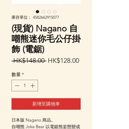
庫存單位： 4582662915077
(現貨) Nagano 自
嘲熊迷你毛公仔掛
飾 (電鋸)
一
促
 HK$148.00 
HK$128.00
般
銷
數量
*
價
價
格
格
新增至購物車
日本版 Nagano 商品。
自嘲熊 Joke Bear 以電鋸熊姿態變成