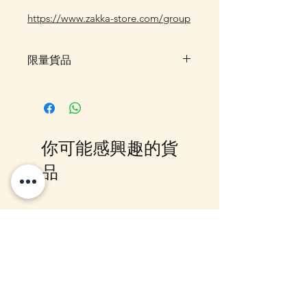
https://www.zakka-store.com/group
限量貨品
限量貨品，如售罄時不設訂貨，客
戶可先登記"在恢復供應時通知
我"，系統會在返貨時電郵通知，
或可加入我們的Whatsapp 群組，
你可能感興趣的貨
我們會有群組內發放最新消息。
品
12月5日到貨
10-16日到貨