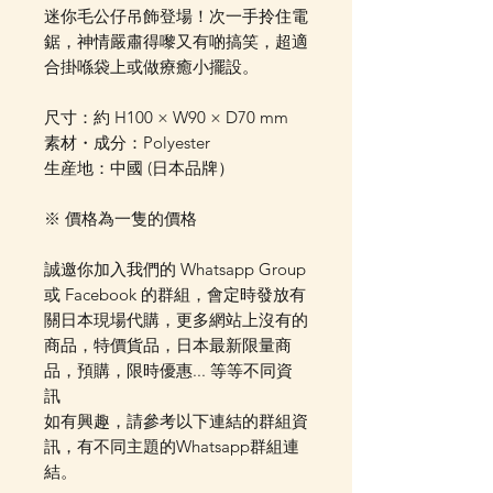
迷你毛公仔吊飾登場！次一手拎住電
鋸，神情嚴肅得嚟又有啲搞笑，超適
合掛喺袋上或做療癒小擺設。
尺寸：約 H100 × W90 × D70 mm
素材・成分：Polyester
生産地：中國 (日本品牌）
※ 價格為一隻的價格
誠邀你加入我們的 Whatsapp Group
或 Facebook 的群組，會定時發放有
關日本現場代購，更多網站上沒有的
商品，特價貨品，日本最新限量商
品，預購，限時優惠... 等等不同資
訊
如有興趣，請參考以下連結的群組資
訊，有不同主題的Whatsapp群組連
結。