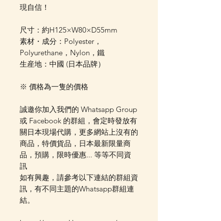
現自信！
尺寸：約H125×W80×D55mm
素材・成分：Polyester，
Polyurethane，Nylon，鐵
生産地：中國 (日本品牌）
※ 價格為一隻的價格
誠邀你加入我們的 Whatsapp Group
或 Facebook 的群組，會定時發放有
關日本現場代購，更多網站上沒有的
商品，特價貨品，日本最新限量商
品，預購，限時優惠... 等等不同資
訊
如有興趣，請參考以下連結的群組資
訊，有不同主題的Whatsapp群組連
結。