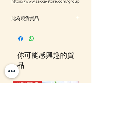
https://www.zakka-store.com/group
此為現貨貨品
客戶可以直接放入購物車及Check
Out 購買, 如系統顯示為"無庫
存"或 未能放入購物車時, 可以
Facebook PM 或 Whatsapp 我們
你可能感興趣的貨
訂貨, 詳情請Facebook PM 或
Whatsapp 聯絡我們
品
12月5日到貨
10-16日到貨