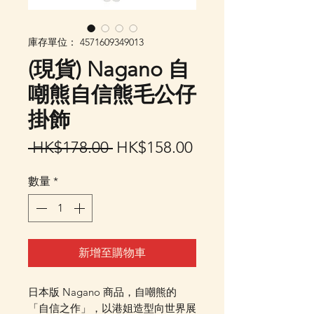
庫存單位： 4571609349013
(現貨) Nagano 自
嘲熊自信熊毛公仔
掛飾
一
促
 HK$178.00 
HK$158.00
般
銷
數量
*
價
價
格
格
新增至購物車
日本版 Nagano 商品，自嘲熊的
「自信之作」，以港姐造型向世界展