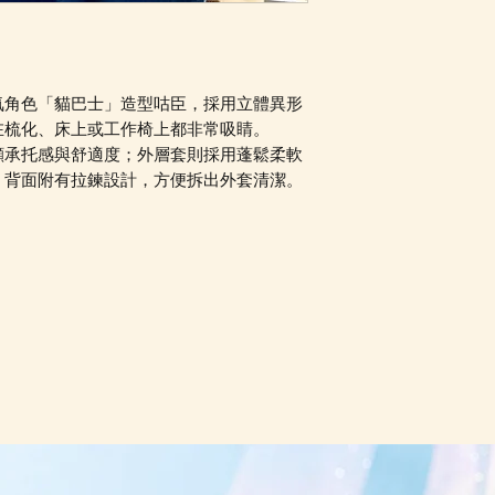
Facebook PM 或
氣角色「貓巴士」造型咕臣，採用立體異形
在梳化、床上或工作椅上都非常吸睛。
顧承托感與舒適度；外層套則採用蓬鬆柔軟
。背面附有拉鍊設計，方便拆出外套清潔。