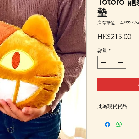
Totoro
墊
庫存單位： 499227264
價
HK$215.00
格
數量
*
此為現貨貨品
客戶可以直接放入購物
統顯示為"無庫存"
Facebook PM 或