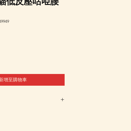
 龍貓低反壓咕𠱸腰
9949
新增至購物車
車及Check Out 購買, 如系
或 未能放入購物車時, 可以
 Whatsapp 我們訂貨, 詳情請