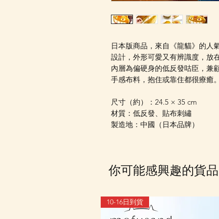
日本版商品，來自《龍貓》的人
設計，外形可愛又有辨識度，放
內層為偏硬身的低反發咕臣，兼
手感布料，抱住或靠住都很療癒
尺寸（約）：24.5 × 35 cm
材質：低反發、貼布刺繡
製造地：中國（日本品牌）
你可能感興趣的貨品
10-16日到貨