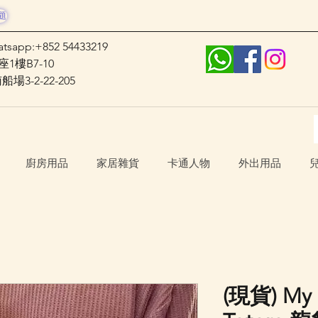
題
atsapp:+852 54433219
1樓B7-10
3-2-22-205
廚房用品
家居雜貨
卡通人物
外出用品
(現貨) My 