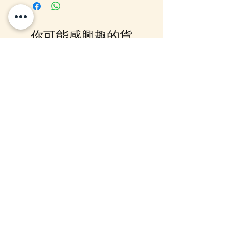
Out 購買, 如系統顯示為"無庫
存"或"未能放入購物車時, 可以
Facebook PM 或 Whatsapp 我們
你可能感興趣的貨
訂貨, 詳情請Facebook PM 或
Whatsapp 聯絡我們
品
10-16日到貨
10-16日到貨
mofusand×Sanrio Characters
(預訂) mofusand 熱鬧
Kiramekko 淚眼毛公仔掛飾 (全6
公仔掛飾