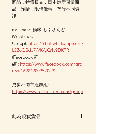
商品，特價貨品，日本最新限量商
品，預購，限時優惠... 等等不同資
訊
mofusand 貓咪 もふさんど
(Whatsapp
Group):
https://chat.whatsapp.com/
L2ZeQBdq7rVKAjQ4c9DKTR
(Facebook 群
組):
https://www.facebook.com/gro
ups/162242003570832
更多不同主題群組:
https://www.zakka-store.com/group
此為現貨貨品
客戶可以直接放入購物車及Check