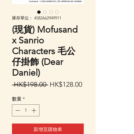
庫存單位： 4582662949911
(現貨) Mofusand
x Sanrio
Characters 毛公
仔掛飾 (Dear
Daniel)
一
促
 HK$198.00 
HK$128.00
般
銷
數量
*
價
價
格
格
新增至購物車