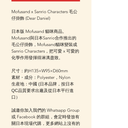
Mofusand x Sanrio Characters 毛公
仔掛飾 (Dear Daniel)
日本版 Mofusand 貓咪商品。
Mofusand與日本Sanrio合作推出的
毛公仔掛飾，Mofusand貓咪變裝成
Sanrio Characters，把可愛 x 可愛的
化學作用發揮得淋漓盡致。
尺寸：約H135×W95×D60mm
素材・成分：Polyester，Nylon
生産地：中國 (日本品牌，按日本
QC品質要求出廠及從日本平行進
口）
誠邀你加入我們的 Whatsapp Group
或 Facebook 的群組，會定時發放有
關日本現場代購，更多網站上沒有的