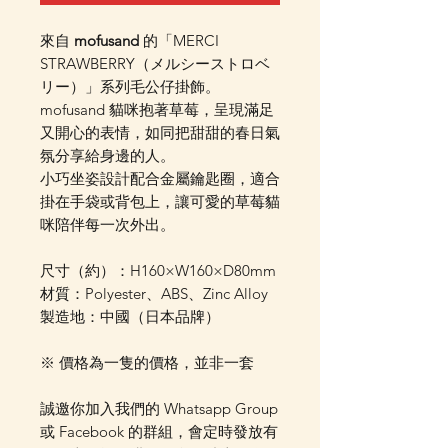
來自
mofusand
的「MERCI
STRAWBERRY（メルシーストロベ
リー）」系列毛公仔掛飾。
mofusand 貓咪抱著草莓，呈現滿足
又開心的表情，如同把甜甜的春日氣
氛分享給身邊的人。
小巧坐姿設計配合金屬鑰匙圈，適合
掛在手袋或背包上，讓可愛的草莓貓
咪陪伴每一次外出。
尺寸（約）：H160×W160×D80mm
材質：Polyester、ABS、Zinc Alloy
製造地：中國（日本品牌）
※ 價格為一隻的價格，並非一套
誠邀你加入我們的 Whatsapp Group
或 Facebook 的群組，會定時發放有