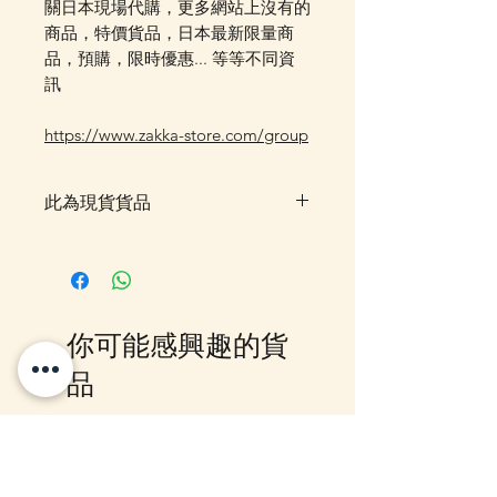
關日本現場代購，更多網站上沒有的
商品，特價貨品，日本最新限量商
品，預購，限時優惠... 等等不同資
訊
https://www.zakka-store.com/group
此為現貨貨品
客戶可以直接放入購物車及Check
Out 購買, 如系統顯示為"無庫
存"或 未能放入購物車時, 可以
Facebook PM 或 Whatsapp 我們
你可能感興趣的貨
訂貨, 詳情請Facebook PM 或
Whatsapp 聯絡我們
品
10-16日到貨
10-16日到貨