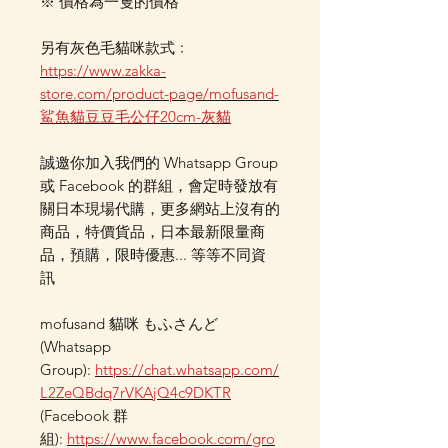
※ 價格為一隻的價格
另有灰色毛貓咪款式﹕
https://www.zakka-
store.com/product-page/mofusand-
鯊魚貓豆豆毛公仔20cm-灰貓
誠邀你加入我們的 Whatsapp Group
或 Facebook 的群組，會定時發放有
關日本現場代購，更多網站上沒有的
商品，特價貨品，日本最新限量商
品，預購，限時優惠... 等等不同資
訊
mofusand 貓咪 もふさんど
(Whatsapp
Group):
https://chat.whatsapp.com/
L2ZeQBdq7rVKAjQ4c9DKTR
(Facebook 群
組):
https://www.facebook.com/gro