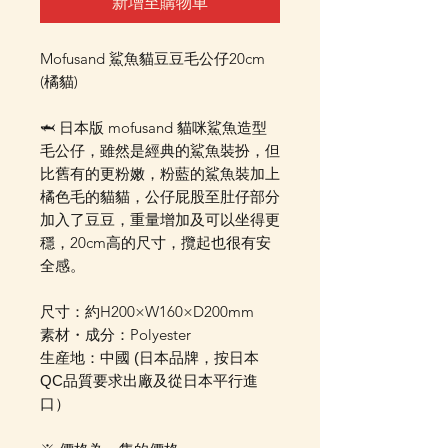
新增至購物車
Mofusand 鯊魚貓豆豆毛公仔20cm
(橘貓)
🦈 日本版 mofusand 貓咪鯊魚造型
毛公仔，雖然是經典的鯊魚裝扮，但
比舊有的更粉嫩，粉藍的鯊魚裝加上
橘色毛的貓貓，公仔屁股至肚仔部分
加入了豆豆，重量增加及可以坐得更
穩，20cm高的尺寸，攬起也很有安
全感。
尺寸：約H200×W160×D200mm
素材・成分：Polyester
生産地：中國 (日本品牌，按日本
QC品質要求出廠及從日本平行進
口）