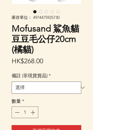
庫存單位： 4974475925730
Mofusand 鯊魚貓
豆豆毛公仔20cm
(橘貓)
價
HK$268.00
格
備註 (非現貨貨品)
*
數量
*