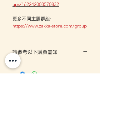
ups/162242003570832
更多不同主題群組:
https://www.zakka-store.com/group
請參考以下購買需知
落單後貨品需時約5-10個工作天由
我們大阪分公司採購及空運到香
港，落單後我們會有E-mail及
Whatsapp 確認，客戶亦可
你可能感興趣的貨
Whatsapp 我們查詢最更新的貨
期，如客戶與現貨貨品一起購買滿
品
指定包送貨金額，需待所有貨到齊
後才一起寄出，方能享受相關優
惠，如郵局櫃位取件或順豐到付,
10-16日到貨
10-16日到貨
客戶則可選擇現貨的先行寄出或到
齊貨後一起寄出以節省運費 (請留