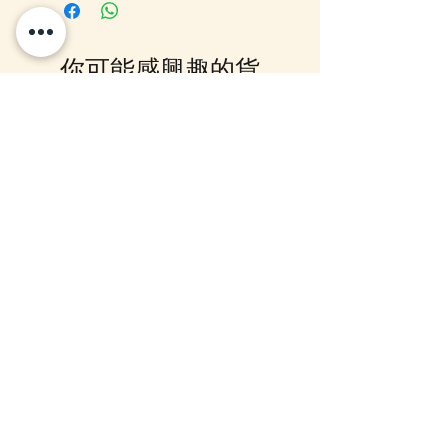
Out 購買, 如系統顯示為"無庫
存"或 未能放入購物車時, 可以
Facebook PM 或 Whatsapp 我們
你可能感興趣的貨
訂貨, 詳情請Facebook PM 或
Whatsapp 聯絡我們
品
12月5日到貨
10-16日到貨
mofusand Something Blue 婚禮
mofusand×Sanrio Chara
對裝毛公仔套裝 (花嫁貓貓・花
Kiramekko 淚眼毛公仔掛