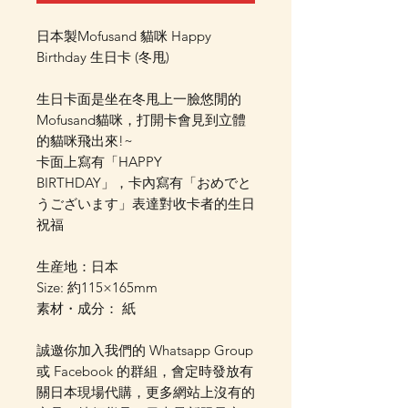
日本製Mofusand 貓咪 Happy
Birthday 生日卡 (冬甩)
生日卡面是坐在冬甩上一臉悠閒的
Mofusand貓咪，打開卡會見到立體
的貓咪飛出來!~
卡面上寫有「HAPPY
BIRTHDAY」，卡內寫有「おめでと
うございます」表達對收卡者的生日
祝福
生産地：日本
Size: 約115×165mm
素材・成分： 紙
誠邀你加入我們的 Whatsapp Group
或 Facebook 的群組，會定時發放有
關日本現場代購，更多網站上沒有的