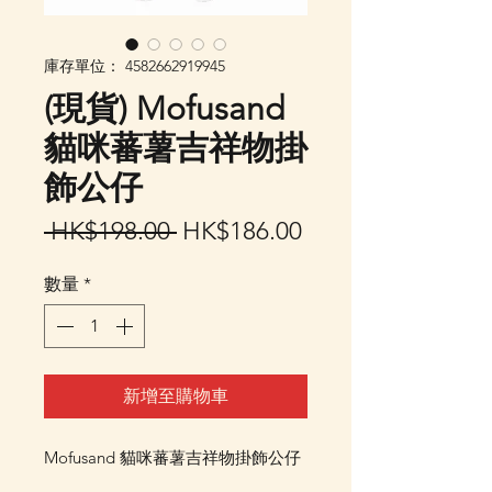
庫存單位： 4582662919945
(現貨) Mofusand
貓咪蕃薯吉祥物掛
飾公仔
一
促
 HK$198.00 
HK$186.00
般
銷
數量
*
價
價
格
格
新增至購物車
Mofusand 貓咪蕃薯吉祥物掛飾公仔