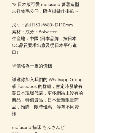
🍠 日本版可愛 mofusand 蕃薯造型
吉祥物毛公仔，附有掛鏈作掛飾!~
尺寸：約H150×W80×D110mm
素材・成分：Polyester
生産地：中國 (日本品牌，按日本
QC品質要求出廠及從日本平行進
口）
※價格為一隻的價錢
誠邀你加入我們的 Whatsapp Group
或 Facebook 的群組，會定時發放有
關日本現場代購，更多網站上沒有的
商品，特價貨品，日本最新限量商
品，預購，限時優惠... 等等不同資
訊
mofusand 貓咪 もふさんど