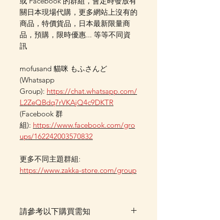
或 Facebook 的群組，會定時發放有
關日本現場代購，更多網站上沒有的
商品，特價貨品，日本最新限量商
品，預購，限時優惠... 等等不同資
訊
mofusand 貓咪 もふさんど
(Whatsapp
Group):
https://chat.whatsapp.com/
L2ZeQBdq7rVKAjQ4c9DKTR
(Facebook 群
組):
https://www.facebook.com/gro
ups/162242003570832
更多不同主題群組:
https://www.zakka-store.com/group
請參考以下購買需知