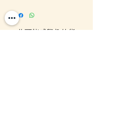
落單後貨品需時約5-10個工作天由
我們大阪分公司採購及空運到香
港，落單後我們會有E-mail及
Whatsapp 確認，客戶亦可
你可能感興趣的貨
Whatsapp 我們查詢最更新的貨
期，如客戶與現貨貨品一起購買滿
品
指定包送貨金額，需待所有貨到齊
後才一起寄出，方能享受相關優
惠，如郵局櫃位取件或順豐到付,
10-16日到貨
10-16日到貨
客戶則可選擇現貨的先行寄出或到
齊貨後一起寄出以節省運費 (請留
意如郵局櫃位取件，因系統是以訂
單的總重量計算，如分開寄出, 可
能需另加收運費)，詳情可以
WhatsApp 或 Facebook PM 我們
查詢