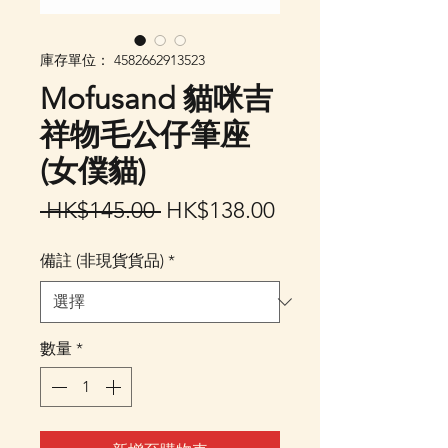
庫存單位： 4582662913523
Mofusand 貓咪吉
祥物毛公仔筆座
(女僕貓)
一
促
 HK$145.00 
HK$138.00
般
銷
備註 (非現貨貨品)
*
價
價
格
格
數量
*