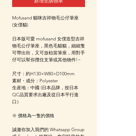
新增至購物車
Mofusand 貓咪吉祥物毛公仔筆座
(女僕貓)
日本版可愛 mofusand 女僕造型吉祥
物毛公仔筆座，黑色毛貓貓，細細隻
可帶出街，又可放枱當筆座，用對手
仔可以幫你攬住支筆或其他物件!~
尺寸：約H130×W80×D100mm
素材・成分：Polyester
生産地：中國 (日本品牌，按日本
QC品質要求出廠及從日本平行進
口）
※ 價格為一隻的價格
誠邀你加入我們的 Whatsapp Group