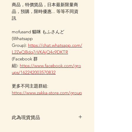
商品，特價貨品，日本最新限量商
品，預購，限時優惠... 等等不同資
訊
mofusand 貓咪 もふさんど
(Whatsapp
Group):
https://chat.whatsapp.com/
L2ZeQBdq7rVKAjQ4c9DKTR
(Facebook 群
組):
https://www.facebook.com/gro
ups/162242003570832
更多不同主題群組:
https://www.zakka-store.com/group
此為現貨貨品
客戶可以直接放入購物車及Check