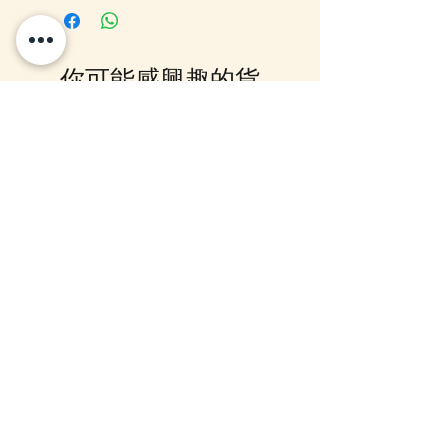
Out 購買, 如系統顯示為"無庫
存"或 未能放入購物車時, 可以
Facebook PM 或 Whatsapp 我們
你可能感興趣的貨
訂貨, 詳情請Facebook PM 或
Whatsapp 聯絡我們
品
12月5日到貨
10-16日到貨
mofusand Something Blue 婚禮
mofusand×Sanrio Chara