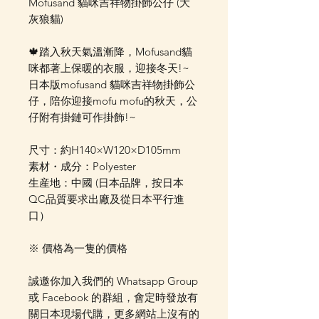
Mofusand 貓咪吉祥物掛飾公仔 (大
灰狼貓)
🍁踏入秋天氣溫漸降，Mofusand貓
咪都著上保暖的衣服，迎接冬天!~
日本版mofusand 貓咪吉祥物掛飾公
仔，陪你迎接mofu mofu的秋天，公
仔附有掛鏈可作掛飾!~
尺寸：約H140×W120×D105mm
素材・成分：Polyester
生産地：中國 (日本品牌，按日本
QC品質要求出廠及從日本平行進
口）
※ 價格為一隻的價格
誠邀你加入我們的 Whatsapp Group
或 Facebook 的群組，會定時發放有
關日本現場代購，更多網站上沒有的