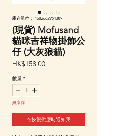
庫存單位： 4582662964389
(現貨) Mofusand
貓咪吉祥物掛飾公
仔 (大灰狼貓)
價
HK$158.00
格
數量
*
無庫存
在恢復供應時通知我