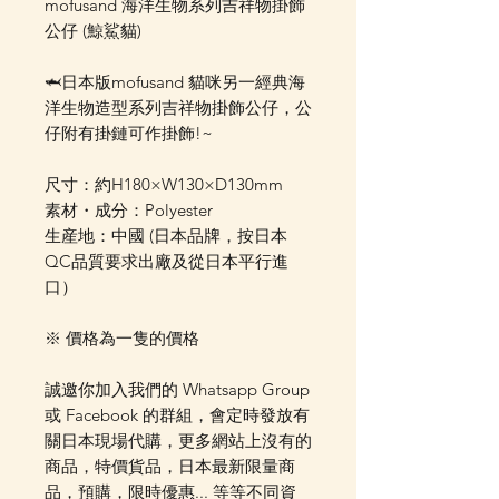
mofusand 海洋生物系列吉祥物掛飾
公仔 (鯨鯊貓)
🦈日本版mofusand 貓咪另一經典海
洋生物造型系列吉祥物掛飾公仔，公
仔附有掛鏈可作掛飾!~
尺寸：約H180×W130×D130mm
素材・成分：Polyester
生産地：中國 (日本品牌，按日本
QC品質要求出廠及從日本平行進
口）
※ 價格為一隻的價格
誠邀你加入我們的 Whatsapp Group
或 Facebook 的群組，會定時發放有
關日本現場代購，更多網站上沒有的
商品，特價貨品，日本最新限量商
品，預購，限時優惠... 等等不同資