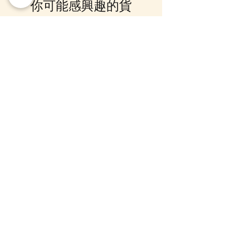
你可能感興趣的貨
訂貨, 詳情請Facebook PM 或
Whatsapp 聯絡我們
品
12月5日到貨
10-16日到貨
mofusand Something Blue 婚禮
mofusand×Sanrio Chara
對裝毛公仔套裝 (花嫁貓貓・花
Kiramekko 淚眼毛公仔掛
婿貓貓)
款) (盲盒)
一般價格
促銷價格
價格
HK$999.00
HK$888.00
HK$218.00