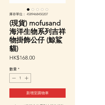
庫存單位： 4589468450207
(現貨) mofusand
海洋生物系列吉祥
物掛飾公仔 (鯨鯊
貓)
價
HK$168.00
格
數量
*
新增至購物車