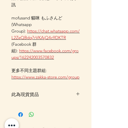
訊
mofusand 貓咪 もふさんど
(Whatsapp
Group):
https://chat.whatsapp.com/
L2ZeQBdq7rVKAjQ4c9DKTR
(Facebook 群
組):
https://www.facebook.com/gro
ups/162242003570832
更多不同主題群組:
https://www.zakka-store.com/group
此為現貨貨品
客戶可以直接放入購物車及Check
Out 購買, 如系統顯示為"無庫
存"或"未能放入購物車時, 可以
Facebook PM 或 Whatsapp 我們