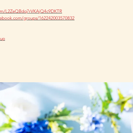
.com/L2ZeQBdq7rVKAjQ4c9DKTR
acebook.com/groups/162242003570832
oup