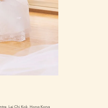
mofusand×Sanrio Charac
價格
HK$218.00
entre, Lai Chi Kok, Hong Kong