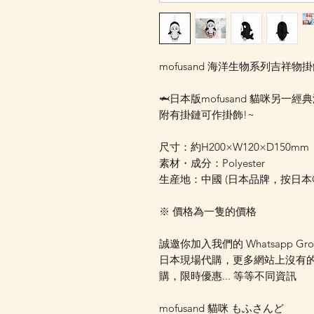
mofusand 海洋生物系列吉祥物掛
🦈日本版mofusand 貓咪另
附有掛鏈可作掛飾!~
尺寸：約H200×W120×D150mm
素材・成分：Polyester
生産地：中國 (日本品牌，按日
※ 價格為一隻的價格
誠邀你加入我們的 Whatsapp Gr
日本現場代購，更多網站上沒有
購，限時優惠... 等等不同資訊
mofusand 貓咪 もふさんど