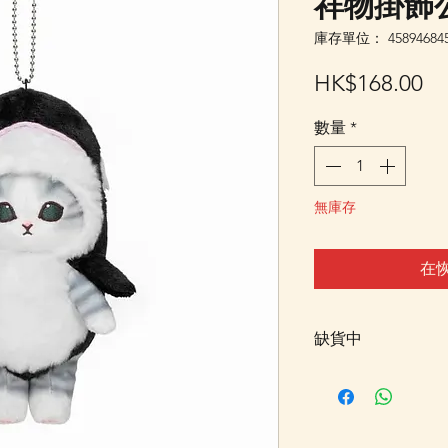
祥物掛飾公
庫存單位： 458946845
價
HK$168.00
格
數量
*
無庫存
在
缺貨中
此貨品現已暫時售
可以先登記「在恢
統會自動發送電郵