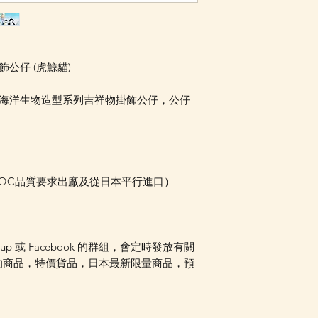
WhatsApp 
到貨消息，如想查
接 WhatsApp 
跟進。
飾公仔 (虎鯨貓)
一經典海洋生物造型系列吉祥物掛飾公仔，公仔
本QC品質要求出廠及從日本平行進口）
oup 或 Facebook 的群組，會定時發放有關
的商品，特價貨品，日本最新限量商品，預