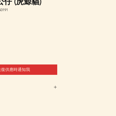
仔 (虎鯨貓)
0191
恢復供應時通知我
罄，暫未有確實返貨時間。客人
復供應時通知我」，一旦返貨系
通知。另外，亦歡迎加入我們的