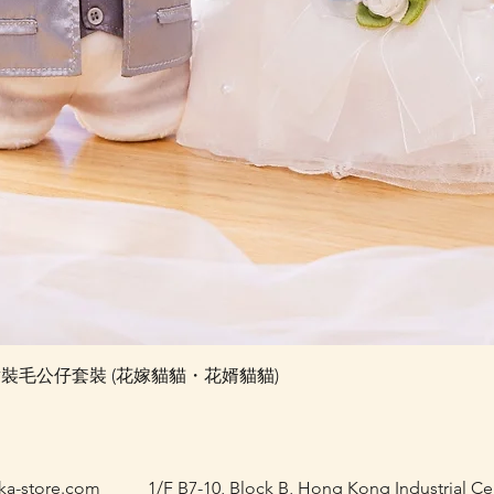
快速瀏覽
e 婚禮對裝毛公仔套裝 (花嫁貓貓・花婿貓貓)
ka-store.com
1/F B7-10, Block B, Hong Kong Industrial C