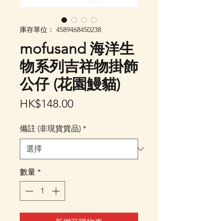
庫存單位： 4589468450238
mofusand 海洋生
物系列吉祥物掛飾
公仔 (花園鰻貓)
價
HK$148.00
格
備註 (非現貨貨品)
*
數量
*