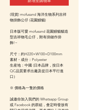
新增至購物車
(現貨) mofusand 海洋生物系列吉祥
物掛飾公仔 (花園鰻貓)
日本版可愛 mofusand 花園鰻貓貓造
型吉祥物毛公仔，附有掛鏈作掛
飾!~
尺寸：約H220×W100×D100mm
素材・成分：Polyester
生産地：中國 (日本品牌，按日本
QC品質要求出廠及從日本平行進
口）
※ 價格為一隻的價格
誠邀你加入我們的 Whatsapp Group
或 Facebook 的群組，會定時發放有