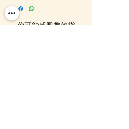
我們大阪分公司採購及空運到香
港，落單後我們會有E-mail及
Whatsapp 確認，客戶亦可
你可能感興趣的貨
Whatsapp 我們查詢最更新的貨
期，如客戶與現貨貨品一起購買滿
品
指定包送貨金額，需待所有貨到齊
後才一起寄出，方能享受相關優
惠，如郵局櫃位取件或順豐到付,
10-16日到貨
10-16日到貨
客戶則可選擇現貨的先行寄出或到
齊貨後一起寄出以節省運費 (請留
意如郵局櫃位取件，因系統是以訂
單的總重量計算，如分開寄出, 可
能需另加收運費)，詳情可以
WhatsApp 或 Facebook PM 我們
查詢
mofusand×Sanrio Characters
(預訂) mofusand 熱鬧