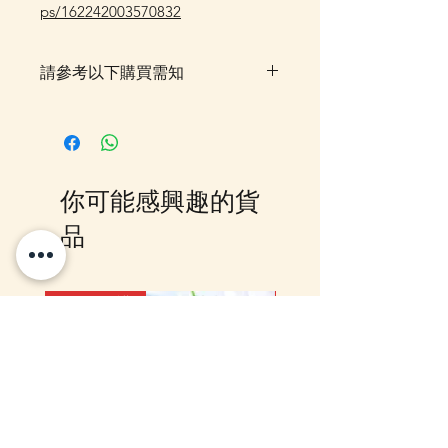
ps/162242003570832
請參考以下購買需知
落單後貨品需時約5-10個工作天由
我們大阪分公司採購及空運到香
港，落單後我們會有E-mail及
Whatsapp 確認，客戶亦可
你可能感興趣的貨
Whatsapp 我們查詢最更新的貨
期，如客戶與現貨貨品一起購買滿
品
指定包送貨金額，需待所有貨到齊
後才一起寄出，方能享受相關優
惠，如郵局櫃位取件或順豐到付,
12月5日到貨
10-16日到貨
客戶則可選擇現貨的先行寄出或到
齊貨後一起寄出以節省運費 (請留
意如郵局櫃位取件，因系統是以訂
單的總重量計算，如分開寄出, 可
能需另加收運費)，詳情可以
WhatsApp 或 Facebook PM 我們