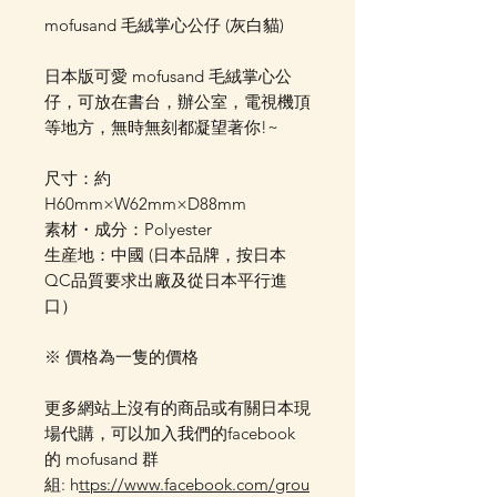
mofusand 毛絨掌心公仔 (灰白貓)
日本版可愛 mofusand 毛絨掌心公
仔，可放在書台，辦公室，電視機頂
等地方，無時無刻都凝望著你!~
尺寸：約
H60mm×W62mm×D88mm
素材・成分：Polyester
生産地：中國 (日本品牌，按日本
QC品質要求出廠及從日本平行進
口）
※ 價格為一隻的價格
更多網站上沒有的商品或有關日本現
場代購，可以加入我們的facebook
的 mofusand 群
組: h
ttps://www.facebook.com/grou