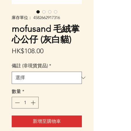
庫存單位： 4582662917316
mofusand 毛絨掌
心公仔 (灰白貓)
價
HK$108.00
格
備註 (非現貨貨品)
*
數量
*
新增至購物車