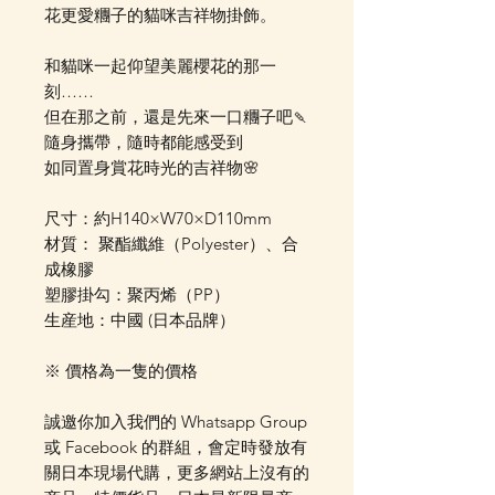
花更愛糰子的貓咪吉祥物掛飾。
和貓咪一起仰望美麗櫻花的那一
刻……
但在那之前，還是先來一口糰子吧🍡
隨身攜帶，隨時都能感受到
如同置身賞花時光的吉祥物🌸
尺寸：約H140×W70×D110mm
材質： 聚酯纖維（Polyester）、合
成橡膠
塑膠掛勾：聚丙烯（PP）
生産地：中國 (日本品牌）
※ 價格為一隻的價格
誠邀你加入我們的 Whatsapp Group
或 Facebook 的群組，會定時發放有
關日本現場代購，更多網站上沒有的