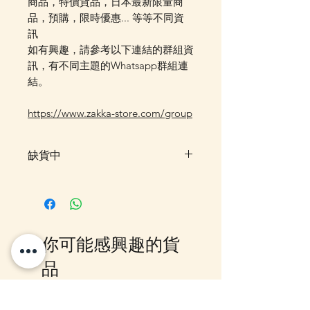
商品，特價貨品，日本最新限量商
品，預購，限時優惠... 等等不同資
訊
如有興趣，請參考以下連結的群組資
訊，有不同主題的Whatsapp群組連
結。
https://www.zakka-store.com/group
缺貨中
此貨品暫售罄，暫未有返貨預定，
客戶可先登記"在恢復供應時通知
我"，系統會在返貨時電郵通知，
或可加入我們的Whatsapp 群組，
你可能感興趣的貨
我們會有群組內發放最新消息。
品