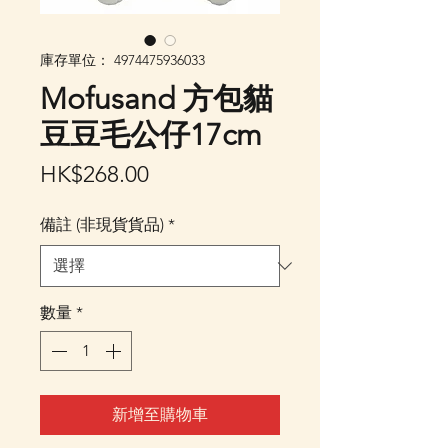
庫存單位： 4974475936033
Mofusand 方包貓
豆豆毛公仔17cm
價
HK$268.00
格
備註 (非現貨貨品)
*
數量
*
新增至購物車