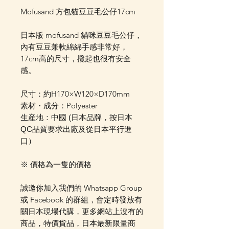
Mofusand 方包貓豆豆毛公仔17cm
日本版 mofusand 貓咪豆豆毛公仔，
內有豆豆兼軟綿綿手感非常好，
17cm高的尺寸，攬起也很有安全
感。
尺寸：約H170×W120×D170mm
素材・成分：Polyester
生産地：中國 (日本品牌，按日本
QC品質要求出廠及從日本平行進
口）
※ 價格為一隻的價格
誠邀你加入我們的 Whatsapp Group
或 Facebook 的群組，會定時發放有
關日本現場代購，更多網站上沒有的
商品，特價貨品，日本最新限量商