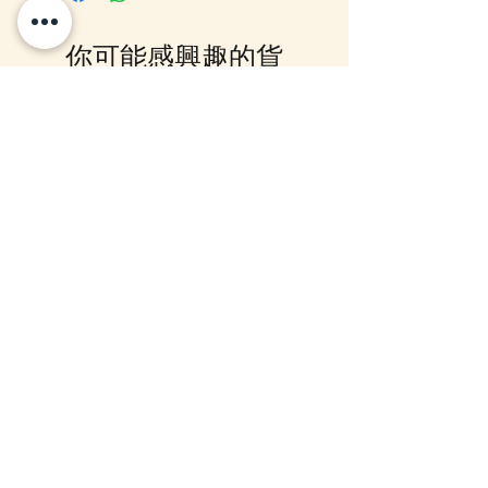
港，落單後我們會有E-mail及
Whatsapp 確認，客戶亦可
你可能感興趣的貨
Whatsapp 我們查詢最更新的貨
期，如客戶與現貨貨品一起購買滿
品
指定包送貨金額，需待所有貨到齊
後才一起寄出，方能享受相關優
惠，如郵局櫃位取件或順豐到付,
12月5日到貨
10-16日到貨
客戶則可選擇現貨的先行寄出或到
齊貨後一起寄出以節省運費 (請留
意如郵局櫃位取件，因系統是以訂
單的總重量計算，如分開寄出, 可
能需另加收運費)，詳情可以
WhatsApp 或 Facebook PM 我們
查詢
mofusand Something Blue 婚禮
mofusand×Sanrio Chara
對裝毛公仔套裝 (花嫁貓貓・花
Kiramekko 淚眼毛公仔掛
婿貓貓)
款) (盲盒)