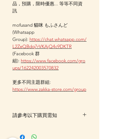
品，預購，限時優惠... 等等不同資
訊
mofusand 貓咪 もふさんど
(Whatsapp
Group):
https://chat.whatsapp.com/
L2ZeQBdq7rVKAjQ4c9DKTR
(Facebook 群
組):
https://www.facebook.com/gro
ups/162242003570832
更多不同主題群組:
https://www.zakka-store.com/group
請參考以下購買需知
落單後貨品需時約5-10個工作天由
我們大阪分公司採購及空運到香