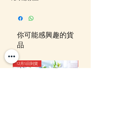
客戶可以直接放入購物車及Check
Out 購買, 如系統顯示為"無庫
存"或 未能放入購物車時, 可以
Facebook PM 或 Whatsapp 我們
你可能感興趣的貨
訂貨, 詳情請Facebook PM 或
Whatsapp 聯絡我們
品
12月5日到貨
10-16日到貨