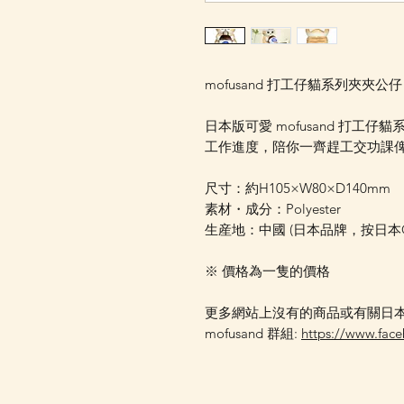
mofusand 打工仔貓系列夾夾公仔
日本版可愛 mofusand 打工
工作進度，陪你一齊趕工交功課俾
尺寸：約H105×W80×D140mm
素材・成分：Polyester
生産地：中國 (日本品牌，按日
※ 價格為一隻的價格
更多網站上沒有的商品或有關日本現
mofusand 群組:
https://www.fac