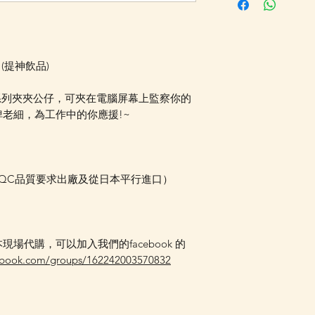
採購及空運到香港，
Whatsapp 確認
更新的貨期，如客
送貨金額，需待所
 (提神飲品)
受相關優惠，如郵
可選擇現貨的先行
仔貓系列夾夾公仔，可夾在電腦屏幕上監察你的
運費 (請留意如
老細，為工作中的你應援!~
總重量計算，如分開
情可以WhatsApp 
本QC品質要求出廠及從日本平行進口）
場代購，可以加入我們的facebook 的
ebook.com/groups/162242003570832