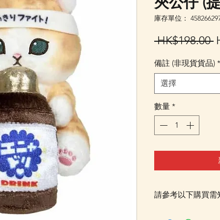
夾公仔 (
庫存單位： 458266297
 HK$198.00 
備註 (非現貨貨品)
選擇
數量
*
請參考以下購買需
落單後貨品需時約5