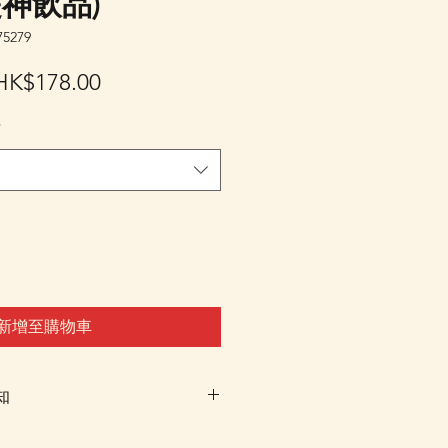
提神飲品)
5279
一
促
HK$178.00
般
銷
*
價
價
格
格
新增至購物車
知
-10個工作天由我們大阪分公司