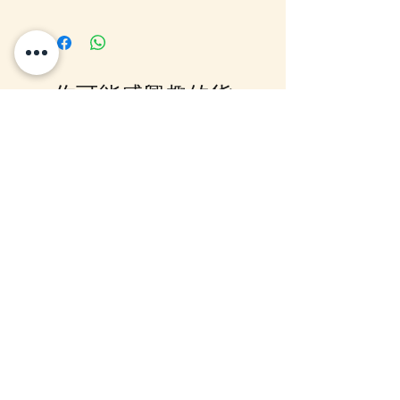
客戶可以直接放入購物車及Check
Out 購買, 如系統顯示為"無庫
存"或 未能放入購物車時, 可以
Facebook PM 或 Whatsapp 我們
你可能感興趣的貨
訂貨, 詳情請Facebook PM 或
Whatsapp 聯絡我們
品
12月5日到貨
10-16日到貨