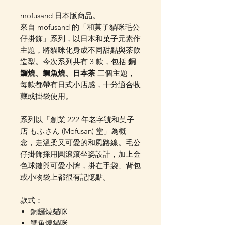
mofusand 日本版商品。
來自 mofusand 的「和菓子貓咪毛公
仔掛飾」系列，以日本和菓子元素作
主題，將貓咪化身成不同甜點與茶飲
造型。今次系列共有 3 款，包括
銅
鑼燒、鯛魚燒、日本茶
三個主題，
每款都帶有日式小店感，十分適合收
藏或掛袋使用。
系列以「創業 222 年老字號和菓子
店 もふさん (Mofusan) 堂」為概
念，走溫柔又可愛的和風路線。毛公
仔掛飾採用圓滾滾坐姿設計，加上金
色球鏈與可愛小牌，掛在手袋、背包
或小物袋上都很有記憶點。
款式：
銅鑼燒貓咪
鯛魚燒貓咪