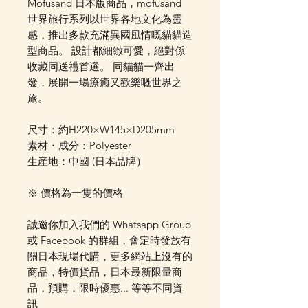
Mofusand 日本版商品，mofusand
世界旅行系列以世界各地文化為靈
感，推出多款充滿異國風情嘅貓貓造
型商品。 設計都細緻可愛，絕對係
收藏同送禮首選。 同貓貓一齊出
發，展開一場療癒又歡樂嘅世界之
旅。
尺寸：約H220×W145×D205mm
素材・成分：Polyester
生産地：中國 (日本品牌）
※ 價格為一隻的價格
誠邀你加入我們的 Whatsapp Group
或 Facebook 的群組，會定時發放有
關日本現場代購，更多網站上沒有的
商品，特價貨品，日本最新限量商
品，預購，限時優惠... 等等不同資
訊