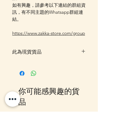
如有興趣，請參考以下連結的群組資
訊，有不同主題的Whatsapp群組連
結。
https://www.zakka-store.com/group
此為現貨貨品
客戶可以直接放入購物車及Check
Out 購買, 如系統顯示為"無庫
存"或 未能放入購物車時, 可以
Facebook PM 或 Whatsapp 我們
你可能感興趣的貨
訂貨, 詳情請Facebook PM 或
Whatsapp 聯絡我們
品
10-16日到貨
10-16日到貨