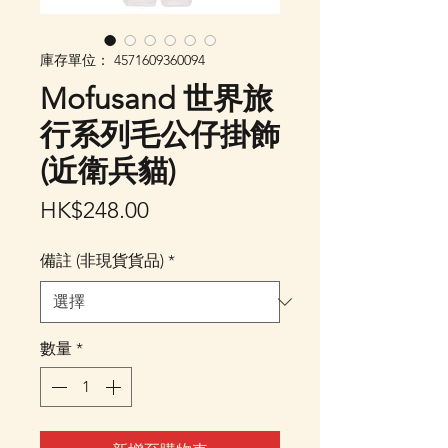
庫存單位： 4571609360094
Mofusand 世界旅
行系列毛公仔掛飾
(近衛兵貓)
價
HK$248.00
格
備註 (非現貨貨品)
*
數量
*