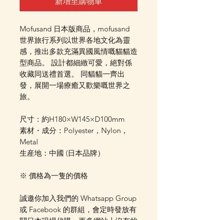
新增至購物車
Mofusand 日本版商品，mofusand
世界旅行系列以世界各地文化為靈
感，推出多款充滿異國風情嘅貓貓造
型商品。 設計都細緻可愛，絕對係
收藏同送禮首選。 同貓貓一齊出
發，展開一場療癒又歡樂嘅世界之
旅。
尺寸：約H180×W145×D100mm
素材・成分：Polyester，Nylon，
Metal
生産地：中國 (日本品牌）
※ 價格為一隻的價格
誠邀你加入我們的 Whatsapp Group
或 Facebook 的群組，會定時發放有