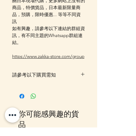
關日本現場代購，更多網站上沒有的
商品，特價貨品，日本最新限量商
品，預購，限時優惠... 等等不同資
訊
如有興趣，請參考以下連結的群組資
訊，有不同主題的Whatsapp群組連
結。
https://www.zakka-store.com/group
請參考以下購買需知
落單後貨品需時約5-10個工作天由
我們大阪分公司採購及空運到香
港，落單後我們會有E-mail及
Whatsapp 確認，客戶亦可
你可能感興趣的貨
Whatsapp 我們查詢最更新的貨
期，如客戶與現貨貨品一起購買滿
品
指定包送貨金額，需待所有貨到齊