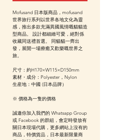
Mofusand 日本版商品，mofusand
世界旅行系列以世界各地文化為靈
感，推出多款充滿異國風情嘅貓貓造
型商品。 設計都細緻可愛，絕對係
收藏同送禮首選。 同貓貓一齊出
發，展開一場療癒又歡樂嘅世界之
旅。
尺寸：約H170×W115×D150mm
素材・成分：Polyester，Nylon
生産地：中國 (日本品牌）
※ 價格為一隻的價格
誠邀你加入我們的 Whatsapp Group
或 Facebook 的群組，會定時發放有
關日本現場代購，更多網站上沒有的
商品，特價貨品，日本最新限量商