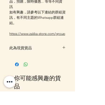
品，預購，限時優惠... 等等不同資
訊
如有興趣，請參考以下連結的群組資
訊，有不同主題的Whatsapp群組連
結。
https://www.zakka-store.com/group
此為現貨貨品
客戶可以直接放入購物車及Check
Out 購買, 如系統顯示為"無庫
存"或 未能放入購物車時, 可以
Facebook PM 或 Whatsapp 我們
你可能感興趣的貨
訂貨, 詳情請Facebook PM 或
Whatsapp 聯絡我們
品
10-16日到貨
10-16日到貨