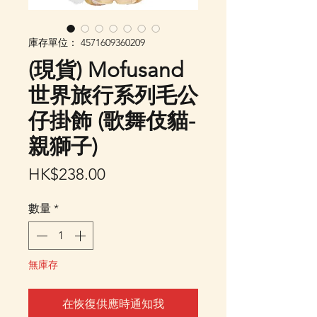
庫存單位： 4571609360209
(現貨) Mofusand
世界旅行系列毛公
仔掛飾 (歌舞伎貓-
親獅子)
價
HK$238.00
格
數量
*
無庫存
在恢復供應時通知我