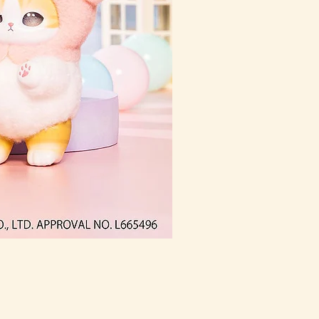
(預訂) mofusand 熱鬧祭
價格
HK$168.00