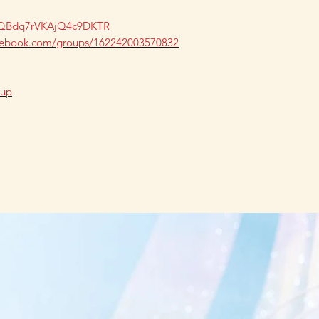
ZeQBdq7rVKAjQ4c9DKTR
acebook.com/groups/162242003570832
oup