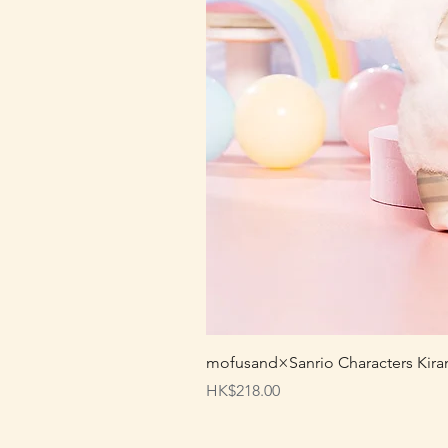
mofusand×Sanrio Characters
價格
HK$218.00