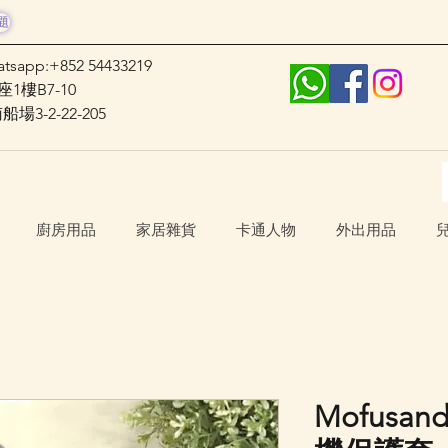
題
atsapp:+852 54433219
1樓B7-10
3-2-22-205
廚房用品
家居雜貨
卡通人物
外出用品
Mofusan