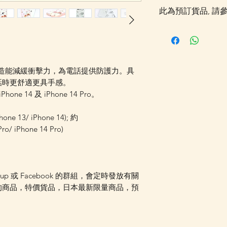
此為預訂貨品, 請
落單後貨品需時約5
採購及空運到香港，
Whatsapp 確認
更新的貨期，如客
形構造能減緩衝擊力，為電話提供防護力。具
送貨金額，需待所
話時更舒適更具手感。
受相關優惠，如郵
Phone 14 及 iPhone 14 Pro。
可選擇現貨的先行
運費 (請留意如
e 13/ iPhone 14); 約
總重量計算，如分開
o/ iPhone 14 Pro)
情可以WhatsApp 
oup 或 Facebook 的群組，會定時發放有關
的商品，特價貨品，日本最新限量商品，預