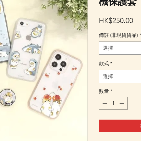
機保護套
價
HK$250.00
格
備註 (非現貨貨品)
選擇
款式
*
選擇
數量
*