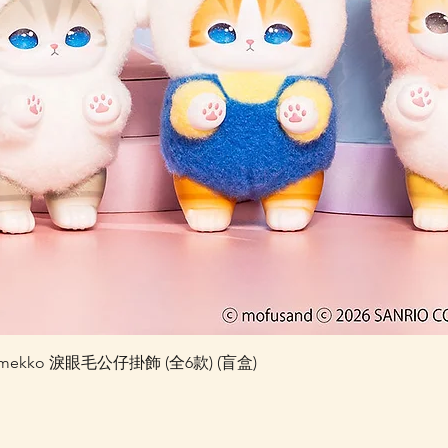
快速瀏覽
 Kiramekko 淚眼毛公仔掛飾 (全6款) (盲盒)