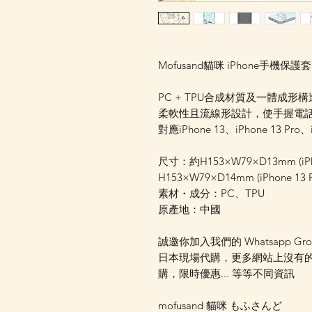
Mofusand貓咪 iPhone手機保護套
PC + TPU合成材質及一體成
柔軟性且流線形設計，使手握電
對應iPhone 13、iPhone 13 Pro、i
尺寸：約H153×W79×D13mm (iPhon
H153×W79×D14mm (iPhone 13 Pr
素材・成分：PC、TPU
原產地：中國
誠邀你加入我們的 Whatsapp Gr
日本現場代購，更多網站上沒有
購，限時優惠... 等等不同資訊
mofusand 貓咪 もふさんど