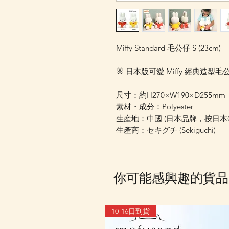
Miffy Standard 毛公仔 S (23cm)
🐰 日本版可愛 Miffy 經典
尺寸：約H270×W190×D255mm
素材・成分：Polyester
生産地：中國 (日本品牌，按日
生產商：セキグチ (Sekiguchi)
你可能感興趣的貨品
10-16日到貨