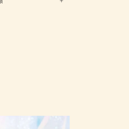
項
-10個工作天由我們大阪分公司
落單後我們會有E-mail及
，客戶亦可Whatsapp 我們查詢最
戶與現貨貨品一起購買滿指定包
有貨到齊後才一起寄出，方能享
局櫃位取件或順豐到付, 客戶則
寄出或到齊貨後一起寄出以節省
郵局櫃位取件，因系統是以訂單的
寄出, 可能需另加收運費)，詳
或 Facebook PM 我們查詢
10-16日到貨