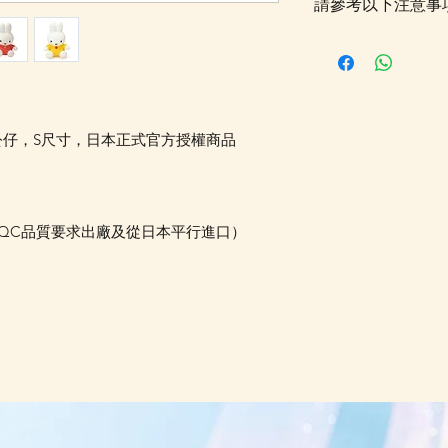
請參考以下注意事
落單後貨品需時約5
採購及空運到香港，
Whatsapp 確認
更新的貨期，如客
送貨金額，需待所
造型毛公仔，S尺寸，日本正式官方授權商品
受相關優惠，如郵
可選擇現貨的先行
運費 (請留意如
本QC品質要求出廠及從日本平行進口）
總重量計算，如分開
情可以WhatsApp 