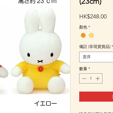
(23cm)
價
HK$248.00
格
顏色
*
備註 (非現貨貨品)
選擇
數量
*