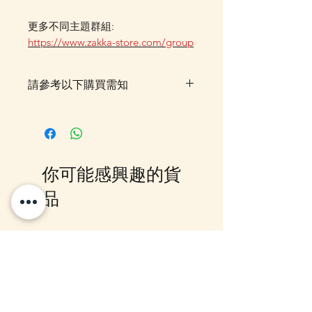
更多不同主題群組:
https://www.zakka-store.com/group
請參考以下購買需知
落單後，貨品一般需時約 7–14 個
工作天由我們大阪 Office 空運到
香港門市，並會透過 Email 及
WhatsApp 確認訂單及通知貨期。
你可能感興趣的貨
如需查詢最新貨期，歡迎
WhatsApp 聯絡我們。如同時購買
品
預訂／訂購貨品及現貨貨品，並希
望享用指定金額包送貨優惠，訂單
需待所有貨品到齊後一併寄出。如
12月5日到貨
10-16日到貨
選擇郵局櫃位取件或順豐到付，可
選擇先寄出現貨，或待齊貨後一併
寄出。請留意，郵局櫃位取件會按
整張訂單總重量計算運費，如分開