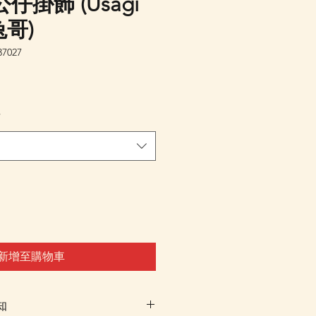
掛飾 (Usagi
兔哥)
7027
*
新增至購物車
知