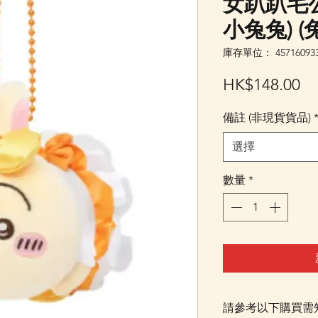
女趴趴毛公仔
小兔兔) (
庫存單位： 457160933
價
HK$148.00
格
備註 (非現貨貨品)
選擇
數量
*
請參考以下購買需