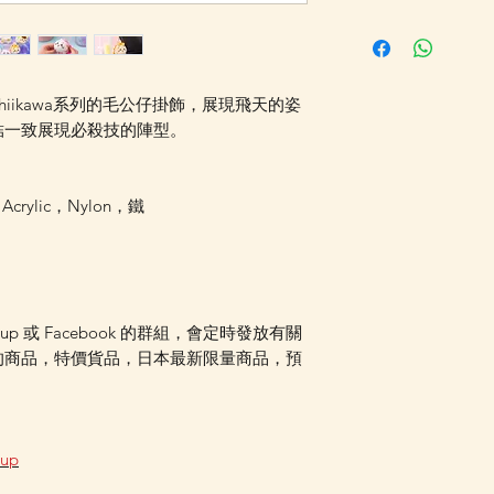
落單後，貨品一般需
阪 Office 空運到
WhatsApp 
l Chiikawa系列的毛公仔掛飾，展現飛天的姿
期，歡迎 Whats
結一致展現必殺技的陣型。
訂購貨品及現貨貨
優惠，訂單需待所
郵局櫃位取件或順
，Acrylic，Nylon，鐵
待齊貨後一併寄出
張訂單總重量計算
費。詳情歡迎 Whats
oup 或 Facebook 的群組，會定時發放有關
的商品，特價貨品，日本最新限量商品，預
oup