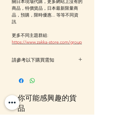
關日本現場代購，更多網站上沒有的
商品，特價貨品，日本最新限量商
品，預購，限時優惠... 等等不同資
訊
更多不同主題群組:
https://www.zakka-store.com/group
請參考以下購買需知
落單後，貨品一般需時約 7–14 個
工作天由我們大阪 Office 空運到
香港門市，並會透過 Email 及
WhatsApp 確認訂單及通知貨期。
你可能感興趣的貨
如需查詢最新貨期，歡迎
WhatsApp 聯絡我們。如同時購買
品
預訂／訂購貨品及現貨貨品，並希
望享用指定金額包送貨優惠，訂單
需待所有貨品到齊後一併寄出。如
10-16日到貨
10-16日到貨