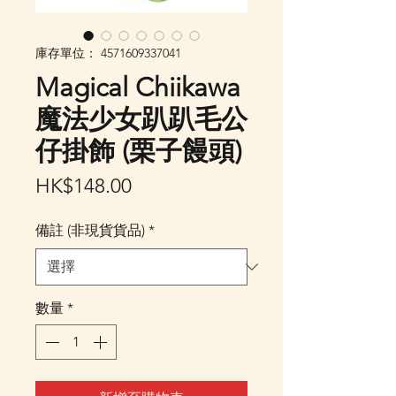
庫存單位： 4571609337041
Magical Chiikawa
魔法少女趴趴毛公
仔掛飾 (栗子饅頭)
價
HK$148.00
格
備註 (非現貨貨品)
*
數量
*