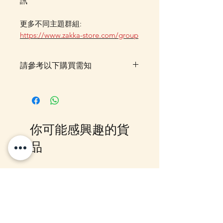
訊
更多不同主題群組:
https://www.zakka-store.com/group
請參考以下購買需知
落單後，貨品一般需時約 7–14 個
工作天由我們大阪 Office 空運到
香港門市，並會透過 Email 及
WhatsApp 確認訂單及通知貨期。
你可能感興趣的貨
如需查詢最新貨期，歡迎
WhatsApp 聯絡我們。如同時購買
品
預訂／訂購貨品及現貨貨品，並希
望享用指定金額包送貨優惠，訂單
需待所有貨品到齊後一併寄出。如
12月5日到貨
10-16日到貨
選擇郵局櫃位取件或順豐到付，可
選擇先寄出現貨，或待齊貨後一併
寄出。請留意，郵局櫃位取件會按