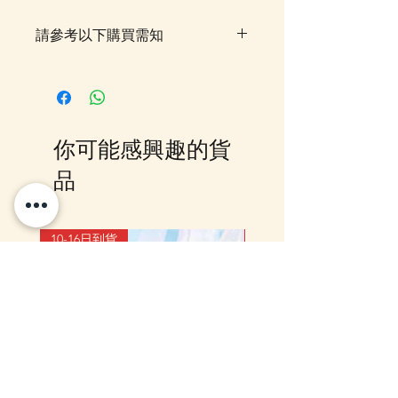
請參考以下購買需知
落單後，貨品一般需時約 7–14 個
工作天由我們大阪 Office 空運到
香港門市，並會透過 Email 及
WhatsApp 確認訂單及通知貨期。
你可能感興趣的貨
如需查詢最新貨期，歡迎
WhatsApp 聯絡我們。如同時購買
品
預訂／訂購貨品及現貨貨品，並希
望享用指定金額包送貨優惠，訂單
需待所有貨品到齊後一併寄出。如
10-16日到貨
10-16日到貨
選擇郵局櫃位取件或順豐到付，可
選擇先寄出現貨，或待齊貨後一併
寄出。請留意，郵局櫃位取件會按
整張訂單總重量計算運費，如分開
寄出或需另補運費。詳情歡迎
WhatsApp 或 Facebook PM 查
詢。