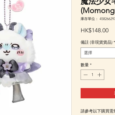
魔法少女
(Momong
庫存單位： 458266297
價
HK$148.00
格
備註 (非現貨貨品)
選擇
數量
*
請參考以下購買需