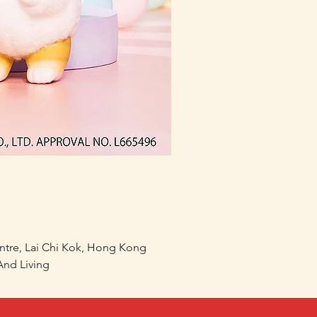
(預訂) mofusand 熱鬧祭
價格
HK$168.00
entre, Lai Chi Kok, Hong Kong
nd Living