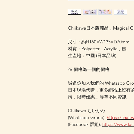
Chiikawa日本版商品，Magical
尺寸：約H160×W135×D70mm
材質：Polyester，Acrylic，鐵
生產地：中國 (日本品牌)
※ 價格為一個的價格
誠邀你加入我們的 Whatsapp Gr
日本現場代購，更多網站上沒有
購，限時優惠... 等等不同資訊
Chiikawa ちいかわ
(Whatsapp Group):
https://chat
(Facebook 群組):
https://www.f