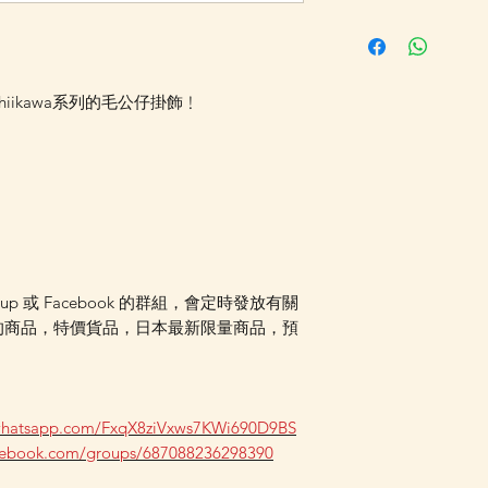
此貨品需時約7-14
mail及Whatsap
查詢最更新的貨期
 Chiikawa系列的毛公仔掛飾﹗
指定包送貨金額，
方能享受相關優惠
客戶則可選擇現貨
以節省運費 (請
訂單的總重量計算
費)，詳情可以Whats
詢
oup 或 Facebook 的群組，會定時發放有關
的商品，特價貨品，日本最新限量商品，預
.whatsapp.com/FxqX8ziVxws7KWi690D9BS
acebook.com/groups/687088236298390