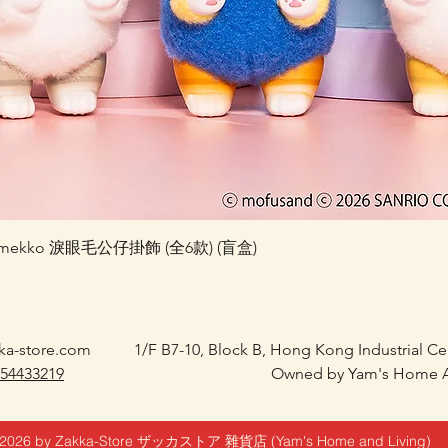
快速瀏覽
 Kiramekko 淚眼毛公仔掛飾 (全6款) (盲盒)
ka-store.com
1/F B7-10, Block B, Hong Kong Industrial C
 54433219
Owned by Yam's Home A
2026 by Zakka-Store ザッカストア 雜貨店 (Yam's Home and Living)