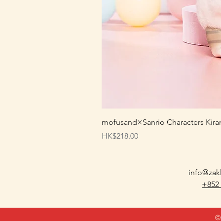
mofusand×Sanrio Characters
價格
HK$218.00
info@zak
+852
©