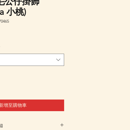
毛公仔掛飾
a 小桃)
0465
*
新增至購物車
知