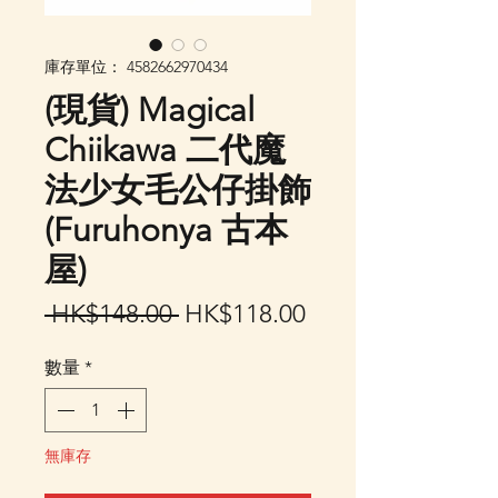
庫存單位： 4582662970434
(現貨) Magical
Chiikawa 二代魔
法少女毛公仔掛飾
(Furuhonya 古本
屋)
一
促
 HK$148.00 
HK$118.00
般
銷
數量
*
價
價
格
格
無庫存