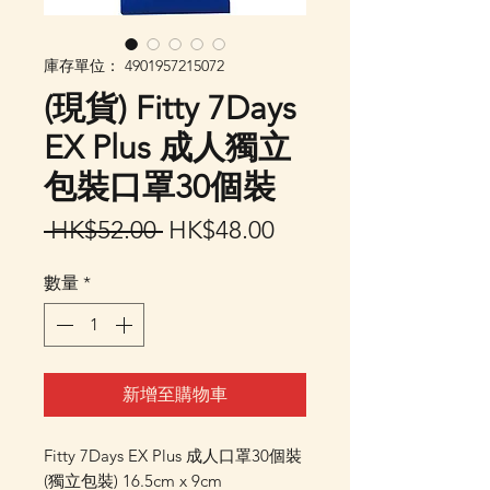
庫存單位： 4901957215072
(現貨) Fitty 7Days
EX Plus 成人獨立
包裝口罩30個裝
一
促
 HK$52.00 
HK$48.00
般
銷
數量
*
價
價
格
格
新增至購物車
Fitty 7Days EX Plus 成人口罩30個裝
(獨立包裝) 16.5cm x 9cm