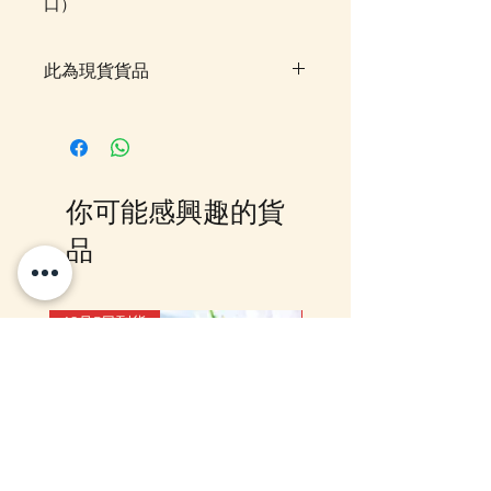
口）
此為現貨貨品
客戶可以直接放入購物車及Check
Out 購買, 如系統顯示為"無庫
存"或"未能放入購物車時, 可以
Facebook PM 或 Whatsapp 我們
你可能感興趣的貨
訂貨, 詳情請Facebook PM 或
Whatsapp 聯絡我們
品
12月5日到貨
10-16日到貨