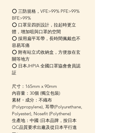
⭕️ 三防規格，VFE>99% PFE>99%
BFE>99%
⭕️ 口罩呈四折設計，拉起時更立
體，增加咀與口罩的空間
⭕️ 採用扁平耳帶，長時間佩戴也不
容易耳痛
⭕️ 附有站立式收納盒，方便放在玄
關等地方
⭕ 日本JHPIA 全國口罩協會會員認
証
尺寸：165mm x 90mm
內容量：30個 (獨立包裝)
素材・成分：不織布
(Polypropylene), 耳帶(Polyurethane,
Polyester), Nosefit (Polythene)
生產地：中國 (日本品牌，按日本
QC品質要求出廠及從日本平行進