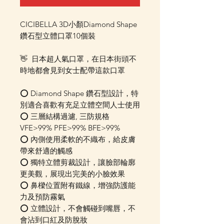
CICIBELLA 3D小顏Diamond Shape
鑽石型立體口罩10個裝
👋 日本超人氣口罩，在日本街頭不
時地都會見到女士配帶這款口罩
⭕ Diamond Shape 鑽石型設計，特
別適合喜歡有充足立體空間人士使用
⭕ 三層結構過濾, 三防規格
VFE>99% PFE>99% BFE>99%
⭕ 內側使用柔軟的不織布，給皮膚
帶來舒適的觸感
⭕ 獨特立體剪裁設計，讓臉部輪廓
更美觀，展現出完美的小臉效果
⭕ 鼻樑位置附有鐵線，增強防護能
力及預防霧氣
⭕ 立體設計，不會觸碰到嘴唇，不
會沾到口紅及防脫妝