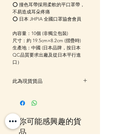
⭕ 撞色耳帶採用柔軟的平口罩帶，
不易造成耳朵疼痛
⭕ 日本 JHPIA 全國口罩協會會員
內容量：10個 (非獨立包裝)
尺寸：約 19.5cm×8.2cm (摺疊時)
生產地：中國 (日本品牌，按日本
QC品質要求出廠及從日本平行進
口）
此為現貨貨品
客戶可以直接放入購物車及Check
Out 購買, 如系統顯示為"無庫
存"或 未能放入購物車時, 可以
Facebook PM 或 Whatsapp 我們
你可能感興趣的貨
訂貨, 詳情請Facebook PM 或
Whatsapp 聯絡我們
品