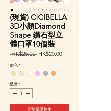
(現貨) CICIBELLA
3D小顏Diamond
Shape 鑽石型立
體口罩10個裝
一
促
 HK$25.00 
HK$20.00
般
銷
顏色
*
價
價
格
格
數量
*
新增至購物車