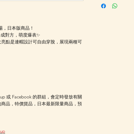
恢復供應時通知我
或可加入我們的Wha
發放最新消息。
聯乘登場，日本版商品！
相打扮成對方，萌度爆表✨
大亮點是連帽設計可自由穿脫，展現兩種可
oup 或 Facebook 的群組，會定時發放有關
的商品，特價貨品，日本最新限量商品，預
oup