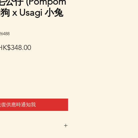
公仔 (Pompom
甸狗 x Usagi 小兔
6488
一
促
HK$348.00
般
銷
價
價
格
格
恢復供應時通知我
時不設訂貨，客戶可先登記"在