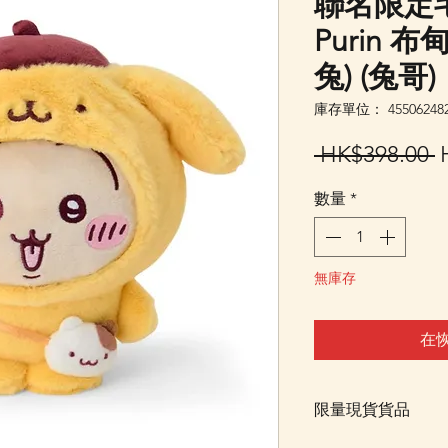
聯名限定毛
Purin 布
兔) (兔哥)
庫存單位： 455062482
 HK$398.00 
數量
*
無庫存
在
限量現貨貨品
限量貨品，如售罄