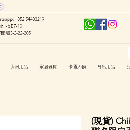
題
atsapp:+852 54433219
1樓B7-10
3-2-22-205
廚房用品
家居雜貨
卡通人物
外出用品
(現貨) Chii