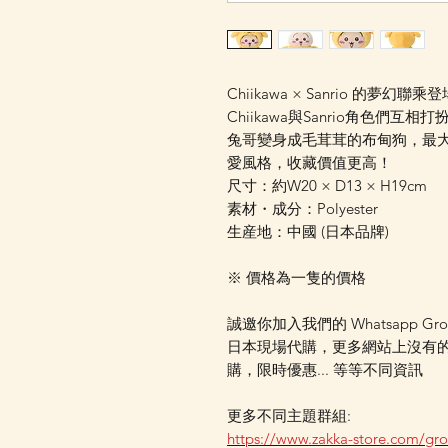
Chiikawa × Sanrio 的夢幻
Chiikawa與Sanrio角色們互
兔哥變身成毛茸茸的布甸狗，最
愛風格，收藏價值更高！
尺寸：約W20 × D13 × H19cm
素材・成分：Polyester
生産地：中國 (日本品牌)
※ 價格為一隻的價格
誠邀你加入我們的 Whatsapp Gr
日本現場代購，更多網站上沒有
購，限時優惠... 等等不同資訊
更多不同主題群組:
https://www.zakka-store.com/gr