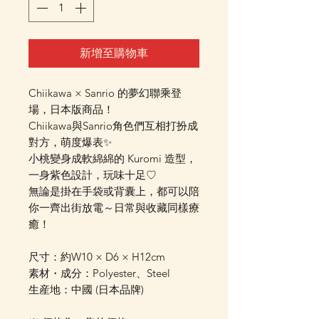
新增至購物車
Chiikawa × Sanrio 的夢幻聯乘登
場，日本版商品！
Chiikawa與Sanrio角色們互相打扮成
對方，萌度爆表✨
小桃變身成軟綿綿的 Kuromi 造型，
一身紫色設計，玩味十足♡
無論是掛在手袋或背囊上，都可以陪
你一齊出街放電～日常與收藏同樣療
癒！
尺寸：約W10 × D6 × H12cm
素材・成分：Polyester、Steel
生産地：中國 (日本品牌)