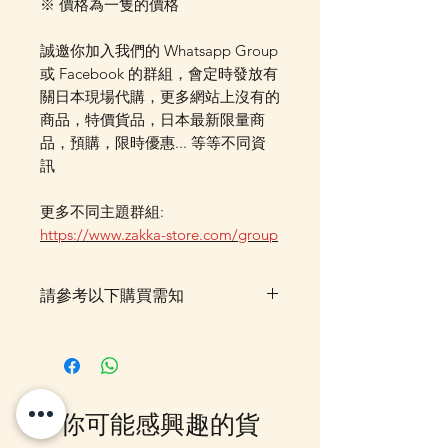
※ 價格為一隻的價格
誠邀你加入我們的 Whatsapp Group
或 Facebook 的群組，會定時發放有
關日本現場代購，更多網站上沒有的
商品，特價貨品，日本最新限量商
品，預購，限時優惠... 等等不同資
訊
更多不同主題群組:
https://www.zakka-store.com/group
請參考以下購買需知
此貨品需時約7-14個工作天到貨,
落單後我們會有E-mail及
Whatsapp 確認，客戶亦可
Whatsapp 我們查詢最更新的貨
你可能感興趣的貨
期，如客戶與現貨貨品一起購買滿