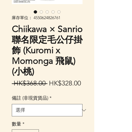
庫存單位： 4550624826761
Chiikawa × Sanrio
聯名限定毛公仔掛
飾 (Kuromi x
Momonga 飛鼠)
(小桃)
一
促
 HK$368.00 
HK$328.00
般
銷
備註 (非現貨貨品)
*
價
價
格
格
數量
*