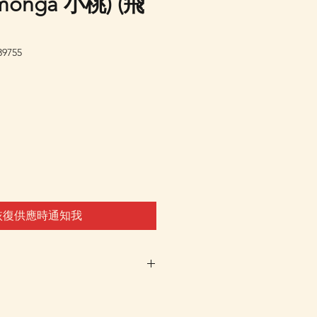
onga 小桃) (飛
9755
恢復供應時通知我
未有返貨預定，客戶可先登
通知我"，系統會在返貨時電郵通