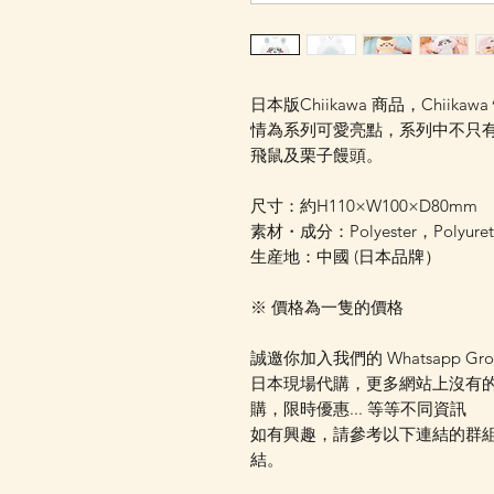
日本版Chiikawa 商品，Chi
情為系列可愛亮點，系列中不只有兔哥
飛鼠及栗子饅頭。
尺寸：約H110×W100×D80mm
素材・成分：Polyester，Polyure
生産地：中國 (日本品牌）
※ 價格為一隻的價格
誠邀你加入我們的 Whatsapp Gr
日本現場代購，更多網站上沒有
購，限時優惠... 等等不同資訊
如有興趣，請參考以下連結的群組資
結。