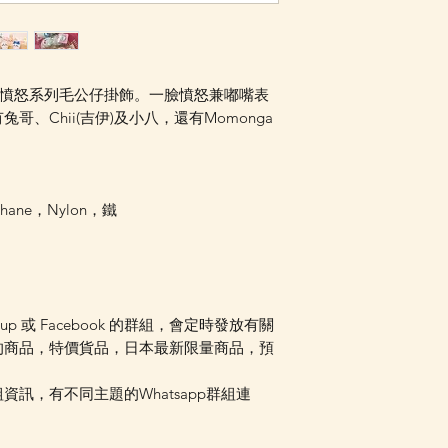
知，或可加入我們的W
組內發放最新消息。 
是否可以訂貨。
ikawa 憤怒系列毛公仔掛飾。一臉憤怒兼嘟嘴表
、Chii(吉伊)及小八，還有Momonga
thane，Nylon，鐵
oup 或 Facebook 的群組，會定時發放有關
的商品，特價貨品，日本最新限量商品，預
訊，有不同主題的Whatsapp群組連