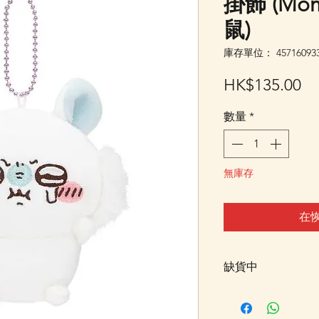
掛飾 (Mom
鼠)
庫存單位： 457160933
價
HK$135.00
格
數量
*
無庫存
在
缺貨中
此貨品暫售罄，暫
記"在恢復供應時