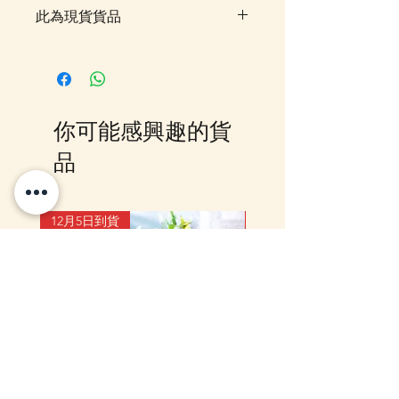
此為現貨貨品
客戶可以直接放入購物車及Check
Out 購買, 如系統顯示為"無庫
存"或 未能放入購物車時, 可以
Facebook PM 或 Whatsapp 我們
你可能感興趣的貨
訂貨, 詳情請Facebook PM 或
Whatsapp 聯絡我們
品
12月5日到貨
10-16日到貨