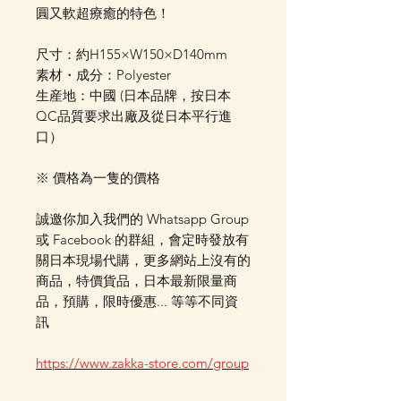
圓又軟超療癒的特色！
尺寸：約H155×W150×D140mm
素材・成分：Polyester
生産地：中國 (日本品牌，按日本
QC品質要求出廠及從日本平行進
口）
※ 價格為一隻的價格
誠邀你加入我們的 Whatsapp Group
或 Facebook 的群組，會定時發放有
關日本現場代購，更多網站上沒有的
商品，特價貨品，日本最新限量商
品，預購，限時優惠... 等等不同資
訊
https://www.zakka-store.com/group