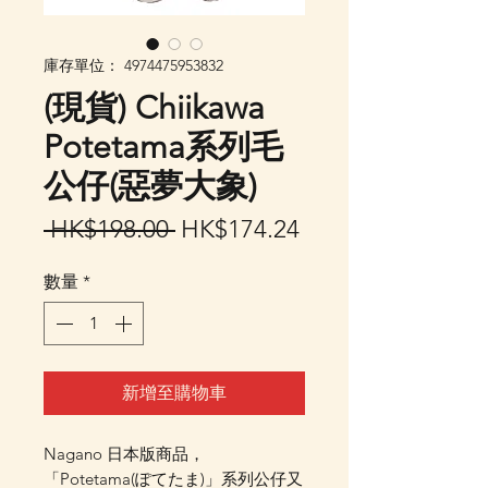
庫存單位： 4974475953832
(現貨) Chiikawa
Potetama系列毛
公仔(惡夢大象)
一
促
 HK$198.00 
HK$174.24
般
銷
數量
*
價
價
格
格
新增至購物車
Nagano 日本版商品，
「Potetama(ぽてたま)」系列公仔又